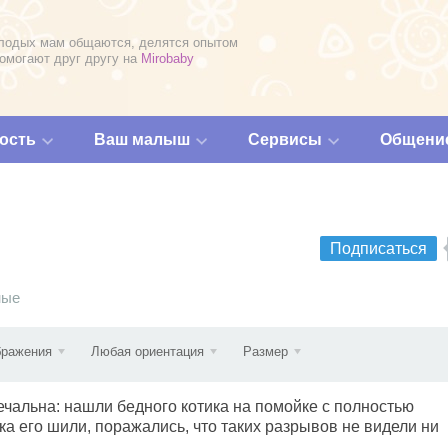
лодых мам общаются, делятся опытом
помогают друг другу на
Mirobaby
ость
Ваш малыш
Сервисы
Общени
Подписаться
ные
бражения
Любая ориентация
Размер
печальна: нашли бедного котика на помойке с полностью
а его шили, поражались, что таких разрывов не видели ни