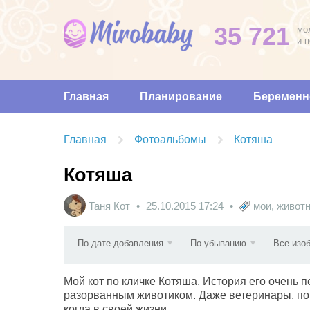
35 721
мо
и 
Главная
Планирование
Беременн
Главная
Фотоальбомы
Котяша
Котяша
Таня Кот
25.10.2015
17:24
мои
,
живот
По дате добавления
По убыванию
Все изо
Мой кот по кличке Котяша. История его очень 
разорванным животиком. Даже ветеринары, пок
когда в своей жизни.