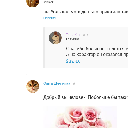
Минск
вы большая молодец, что приютили так
Ответить
Таня Кот
#
↑
Гатчина
Спасибо большое, только я е
А на характер он оказался п
Ответить
Ольга Шляпкина
#
Добрый вы человек! Побольше бы таки