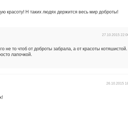
ую красоту! Н таких людях держится весь мир доброты!
27.10.2015
22:0
го не то чтоб от доброты забрала, а от красоты котяшистой.
росто лапочкой.
26.10.2015
1
х!