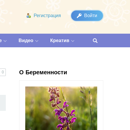
Регистрация
Войти
е
Видео
Креатив
О Беременности
0