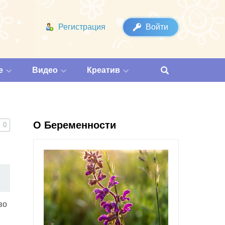
Регистрация
Войти
е
Видео
Креатив
О Беременности
0
во