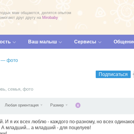
лодых мам общаются, делятся опытом
помогают друг другу на
Mirobaby
ость
Ваш малыш
Сервисы
Общени
. — фото
Подписаться
овь
,
семья
,
фото
Любая ориентация
Размер
x
. И я их всех люблю - каждого по-разному, но всех одинако
. А младший... а младший - для поцелуев!
ки!