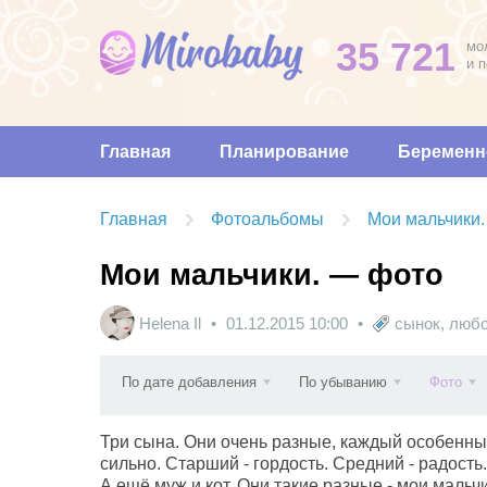
35 721
мо
и 
Главная
Планирование
Беременн
Главная
Фотоальбомы
Мои мальчики
Мои мальчики. — фото
Helena Il
01.12.2015
10:00
сынок
,
люб
По дате добавления
По убыванию
Фото
Три сына. Они очень разные, каждый особенный
сильно. Старший - гордость. Средний - радость
А ещё муж и кот. Они такие разные - мои мальчи