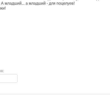
. А младший... а младший - для поцелуев!
ки!
ов: