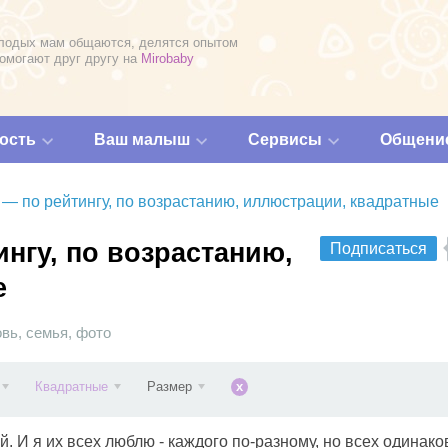
лодых мам общаются, делятся опытом
помогают друг другу на
Mirobaby
ость
Ваш малыш
Сервисы
Общени
 — по рейтингу, по возрастанию, иллюстрации, квадратные
нгу, по возрастанию,
Подписаться
е
овь
,
семья
,
фото
Квадратные
Размер
x
. И я их всех люблю - каждого по-разному, но всех одинако