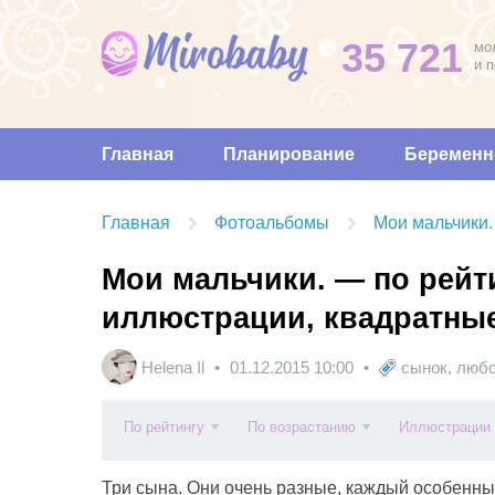
35 721
мо
и 
Главная
Планирование
Беременн
Главная
Фотоальбомы
Мои мальчики.
Мои мальчики. — по рейти
иллюстрации, квадратны
Helena Il
01.12.2015
10:00
сынок
,
люб
По рейтингу
По возрастанию
Иллюстрации
Три сына. Они очень разные, каждый особенный