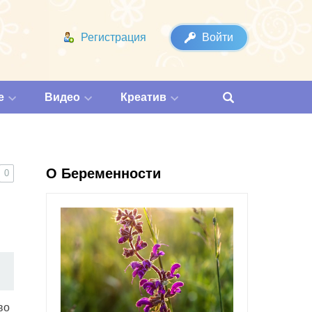
Регистрация
Войти
е
Видео
Креатив
О Беременности
0
во