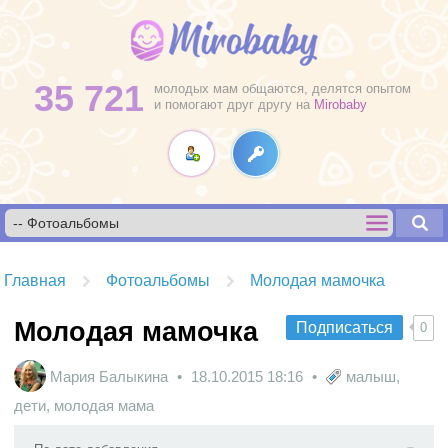
35 721
молодых мам общаются, делятся опытом
и помогают друг другу на
Mirobaby
Главная
Фотоальбомы
Молодая мамочка
Молодая мамочка
Подписаться
0
Мария Балыкина
18.10.2015
18:16
малыш
,
дети
,
молодая мама