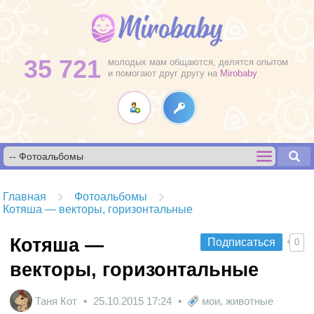
35 721
молодых мам общаются, делятся опытом
и помогают друг другу на
Mirobaby
Главная
Фотоальбомы
Котяша — векторы, горизонтальные
Котяша —
Подписаться
0
векторы, горизонтальные
Таня Кот
25.10.2015
17:24
мои
,
животные