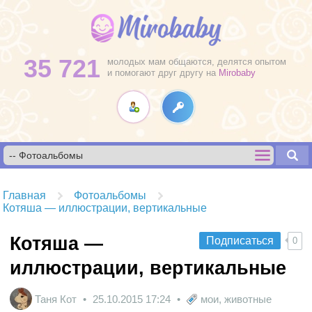
35 721
молодых мам общаются, делятся опытом
и помогают друг другу на
Mirobaby
Главная
Фотоальбомы
Котяша — иллюстрации, вертикальные
Котяша —
Подписаться
0
иллюстрации, вертикальные
Таня Кот
25.10.2015
17:24
мои
,
животные