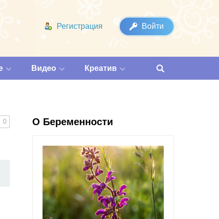
Регистрация
Войти
е
Видео
Креатив
О Беременности
0