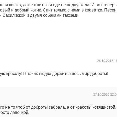
ршая кошка, даже к питью и еде не подпускала. И вот теперь
ковый и добрый котик. Спит только с нами в кроватке. Песен
й Василиской и двумя собаками таксами.
26.10.2015
1
ую красоту! Н таких людях держится весь мир доброты!
27.10.2015
22:0
го не то чтоб от доброты забрала, а от красоты котяшистой.
росто лапочкой.