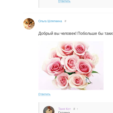
Ответить
Ольга Шляпкина
#
Добрый вы человек! Побольше бы таки
Ответить
Таня Кот
#
↑
Гатчина