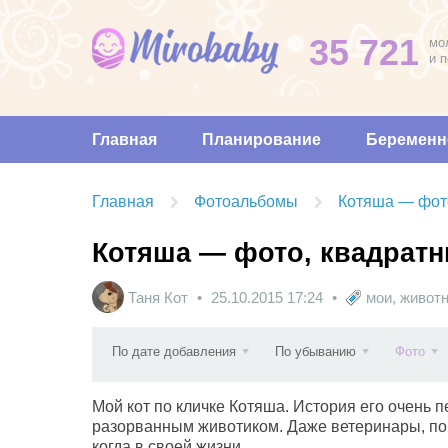
35 721
мо
и 
Главная
Планирование
Беременн
Главная
Фотоальбомы
Котяша — фот
Котяша — фото, квадрат
Таня Кот
25.10.2015
17:24
мои
,
живот
По дате добавления
По убыванию
Фото
Мой кот по кличке Котяша. История его очень 
разорванным животиком. Даже ветеринары, пок
когда в своей жизни.