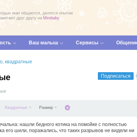
лодых мам общаются, делятся опытом
помогают друг другу на
Mirobaby
ость
Ваш малыш
Сервисы
Общени
о, квадратные
ные
Подписаться
ные
Квадратные
Размер
x
печальна: нашли бедного котика на помойке с полностью
а его шили, поражались, что таких разрывов не видели ни