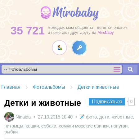
35 721
молодых мам общаются, делятся опытом
и помогают друг другу на
Mirobaby
Главная
Фотоальбомы
Детки и животные
Детки и животные
Подписаться
0
Ninaida
27.10.2015
18:40
фото
,
дети
,
животные
,
питомцы
,
кошки
,
собаки
,
хомяки морские свинки
,
попугаи
,
рыбки