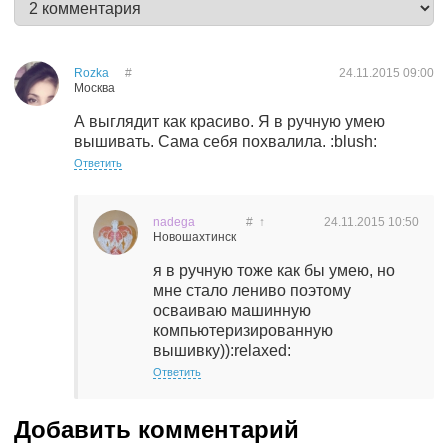
Rozka
#
24.11.2015
09:00
Москва
А выглядит как красиво. Я в ручную умею
вышивать. Сама себя похвалила. :blush:
Ответить
nadega
#
↑
24.11.2015
10:50
Новошахтинск
я в ручную тоже как бы умею, но
мне стало лениво поэтому
осваиваю машинную
компьютеризированную
вышивку)):relaxed:
Ответить