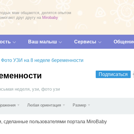
лодых мам общаются, делятся опытом
помогают друг другу на
Mirobaby
ость
Ваш малыш
Сервисы
Общени
Фото УЗИ на 8 неделе беременности
ременности
Подписаться
осьмая неделя
,
узи
,
фото узи
бражения
Любая ориентация
Размер
и, сделанные пользователями портала MiroBaby