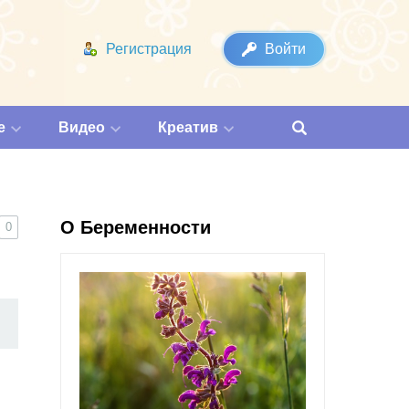
Регистрация
Войти
е
Видео
Креатив
О Беременности
0