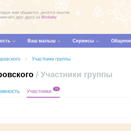
лодых мам общаются, делятся опытом
помогают друг другу на
Mirobaby
ость
Ваш малыш
Сервисы
Общени
аровского
Участники группы
ровского
/ Участники группы
79
тивность
Участники