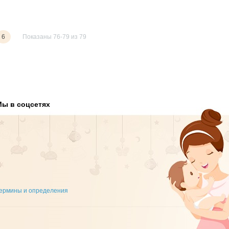
6
Показаны 76-79 из 79
Мы в соцсетях
ермины и определения