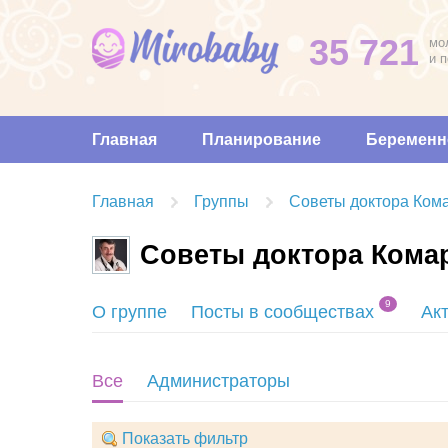
35 721
мо
и 
Главная
Планирование
Беременн
Главная
Группы
Советы доктора Ком
Советы доктора Кома
9
О группе
Посты в сообществах
Ак
Все
Администраторы
Показать фильтр