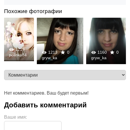
Похожие фотографии
1219
1213
0
1160
0
polinka84
0
0
gryw_ka
gryw_ka
0
0
Нет комментариев. Ваш будет первым!
Ваше имя: