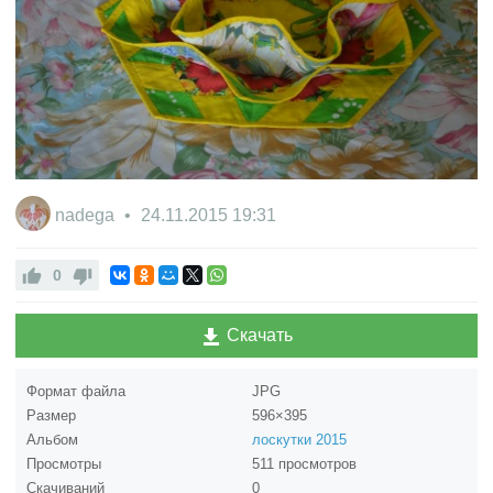
nadega
24.11.2015
19:31
0
Скачать
Формат файла
JPG
Размер
596×395
Альбом
лоскутки 2015
Просмотры
511 просмотров
Скачиваний
0