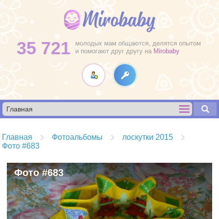
35 721
молодых мам общаются, делятся опытом
и помогают друг другу на
Mirobaby
Главная
Фотоальбомы
лоскутки 2015
Фото #683
Фото #683