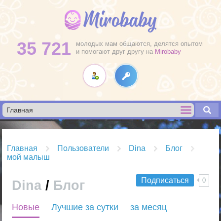
35 721
молодых мам общаются, делятся опытом
и помогают друг другу на
Mirobaby
Главная
Пользователи
Dina
Блог
мой малыш
Подписаться
0
Dina
/
Блог
R
Новые
Лучшие за сутки
за месяц
S