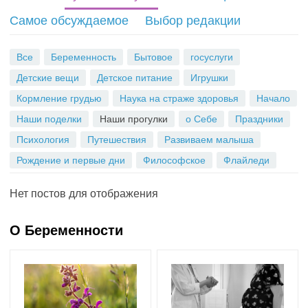
S
Самое обсуждаемое
Выбор редакции
S
Все
Беременность
Бытовое
госуслуги
Детские вещи
Детское питание
Игрушки
Кормление грудью
Наука на страже здоровья
Начало
Наши поделки
Наши прогулки
о Себе
Праздники
Психология
Путешествия
Развиваем малыша
Рождение и первые дни
Философское
Флайледи
Нет постов для отображения
О Беременности