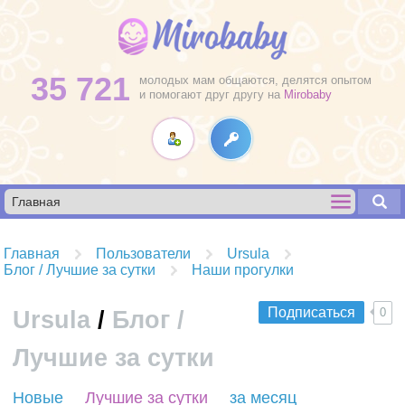
35 721
молодых мам общаются, делятся опытом
и помогают друг другу на
Mirobaby
Главная
Пользователи
Ursula
Блог / Лучшие за сутки
Наши прогулки
Подписаться
0
Ursula
/
Блог /
Лучшие за сутки
R
Новые
Лучшие за сутки
за месяц