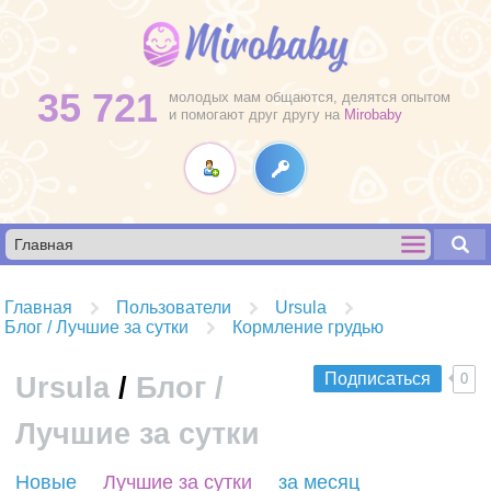
35 721
молодых мам общаются, делятся опытом
и помогают друг другу на
Mirobaby
Главная
Пользователи
Ursula
Блог / Лучшие за сутки
Кормление грудью
Подписаться
0
Ursula
/
Блог /
Лучшие за сутки
R
Новые
Лучшие за сутки
за месяц