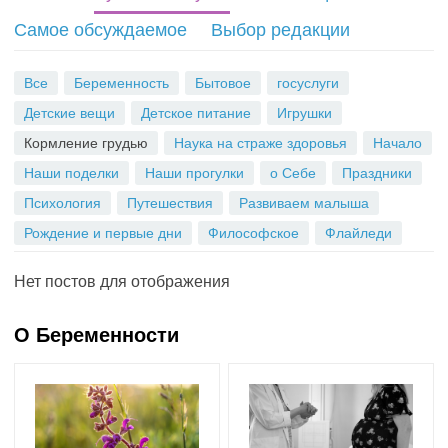
S
Самое обсуждаемое
Выбор редакции
S
Все
Беременность
Бытовое
госуслуги
Детские вещи
Детское питание
Игрушки
Кормление грудью
Наука на страже здоровья
Начало
Наши поделки
Наши прогулки
о Себе
Праздники
Психология
Путешествия
Развиваем малыша
Рождение и первые дни
Философское
Флайледи
Нет постов для отображения
О Беременности