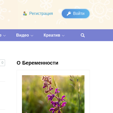
Регистрация
Войти
е
Видео
Креатив
О Беременности
0