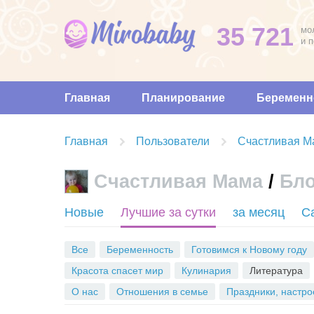
35 721
мо
и 
Главная
Планирование
Беременн
Главная
Пользователи
Счастливая М
Счастливая Мама
/
Бло
Новые
Лучшие за сутки
за месяц
С
Все
Беременность
Готовимся к Новому году
Красота спасет мир
Кулинария
Литература
О нас
Отношения в семье
Праздники, настро