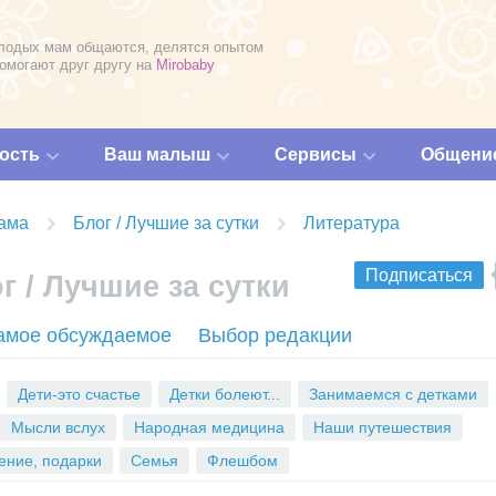
лодых мам общаются, делятся опытом
помогают друг другу на
Mirobaby
ость
Ваш малыш
Сервисы
Общени
ама
Блог / Лучшие за сутки
Литература
Подписаться
г / Лучшие за сутки
R
амое обсуждаемое
Выбор редакции
S
S
Дети-это счастье
Детки болеют...
Занимаемся с детками
Мысли вслух
Народная медицина
Наши путешествия
ение, подарки
Семья
Флешбом