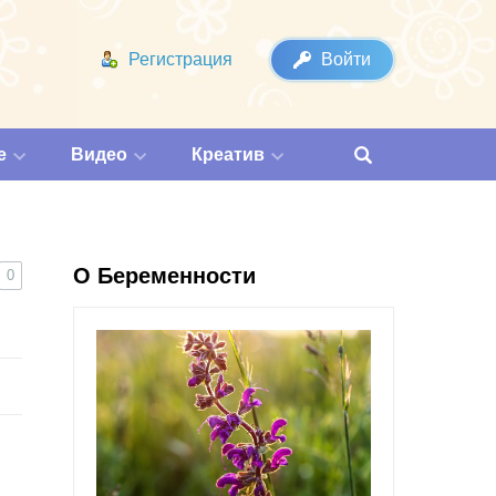
Регистрация
Войти
е
Видео
Креатив
О Беременности
0