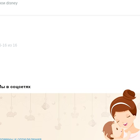
рои disney
-16 из 16
Мы в соцсетях
ермины и определения