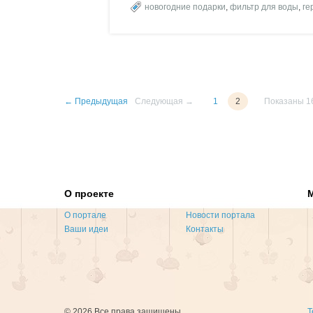
новогодние подарки
,
фильтр для воды
,
ге
← Предыдущая
Следующая →
1
2
Показаны 16
О проекте
О портале
Новости портала
Ваши идеи
Контакты
© 2026 Все права защищены
Т