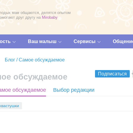
лодых мам общаются, делятся опытом
помогают друг другу на
Mirobaby
ость
Ваш малыш
Сервисы
Общени
Блог / Самое обсуждаемое
Подписаться
мое обсуждаемое
R
амое обсуждаемое
Выбор редакции
S
S
хвастушки