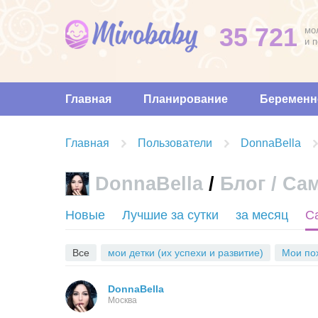
35 721
мо
и 
Главная
Планирование
Беременн
Главная
Пользователи
DonnaBella
DonnaBella
/
Блог / Са
Новые
Лучшие за сутки
за месяц
С
Все
мои детки (их успехи и развитие)
Мои по
DonnaBella
Москва