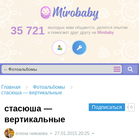
35 721
молодых мам общаются, делятся опытом
и помогают друг другу на
Mirobaby
Главная
Фотоальбомы
стасюша — вертикальные
стасюша —
Подписаться
0
вертикальные
елена чижаева
27.01.2015
20:25