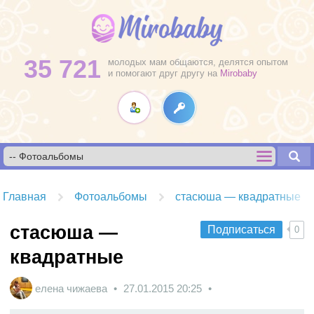
35 721
молодых мам общаются, делятся опытом
и помогают друг другу на
Mirobaby
Главная
Фотоальбомы
стасюша — квадратные
стасюша —
Подписаться
0
квадратные
елена чижаева
27.01.2015
20:25