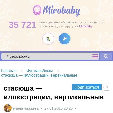
35 721
молодых мам общаются, делятся опытом
и помогают друг другу на
Mirobaby
Главная
Фотоальбомы
стасюша — иллюстрации, вертикальные
стасюша —
Подписаться
0
иллюстрации, вертикальные
елена чижаева
27.01.2015
20:25