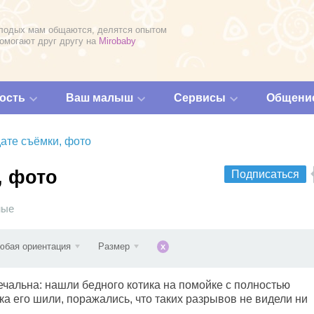
лодых мам общаются, делятся опытом
помогают друг другу на
Mirobaby
ость
Ваш малыш
Сервисы
Общени
ате съёмки, фото
, фото
Подписаться
ные
юбая ориентация
Размер
x
печальна: нашли бедного котика на помойке с полностью
а его шили, поражались, что таких разрывов не видели ни