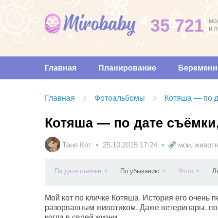
35 721
мо
и 
Главная
Планирование
Беременн
Главная
Фотоальбомы
Котяша — по д
Котяша — по дате съёмки
Таня Кот
25.10.2015
17:24
мои
,
живот
По дате съёмки
По убыванию
Фото
Л
Мой кот по кличке Котяша. История его очень 
разорванным животиком. Даже ветеринары, пок
когда в своей жизни.