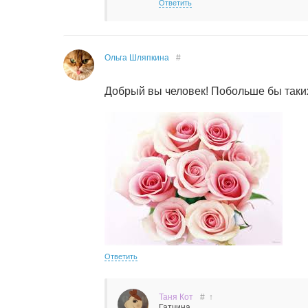
Ответить
Ольга Шляпкина
#
Добрый вы человек! Побольше бы таки
Ответить
Таня Кот
#
↑
Гатчина