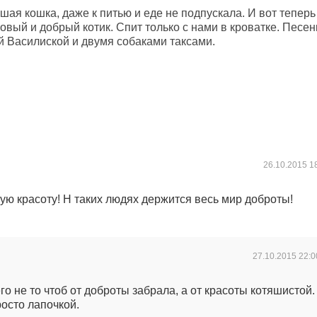
ршая кошка, даже к питью и еде не подпускала. И вот теперь
ковый и добрый котик. Спит только с нами в кроватке. Песен
й Василиской и двумя собаками таксами.
26.10.2015
1
ую красоту! Н таких людях держится весь мир доброты!
27.10.2015
22:0
го не то чтоб от доброты забрала, а от красоты котяшистой.
росто лапочкой.