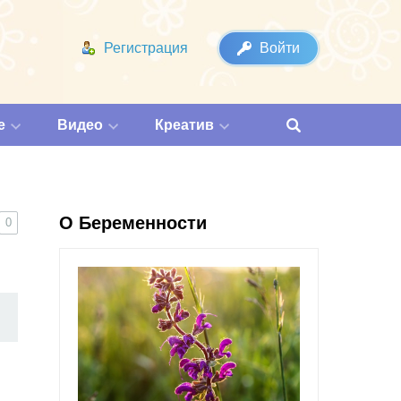
Регистрация
Войти
е
Видео
Креатив
О Беременности
0