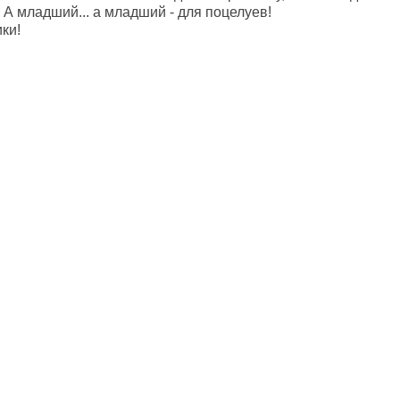
. А младший... а младший - для поцелуев!
ки!