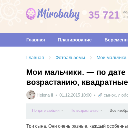
35 721
мо
и 
Главная
Планирование
Беременн
Главная
Фотоальбомы
Мои мальчики.
Мои мальчики. — по дате
возрастанию, квадратные
Helena Il
01.12.2015
10:00
сынок
,
люб
По дате съёмки
По возрастанию
Все изобр
Три сына. Они очень разные, каждый особенный