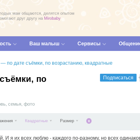
лодых мам общаются, делятся опытом
помогают друг другу на
Mirobaby
ость
Ваш малыш
Сервисы
Общени
 — по дате съёмки, по возрастанию, квадратные
 съёмки, по
Подписаться
овь
,
семья
,
фото
ажения
Квадратные
Размер
x
. И я их всех люблю - каждого по-разному, но всех одинако