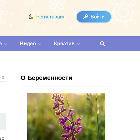
Регистрация
Войти
е
Видео
Креатив
О Беременности
0
во