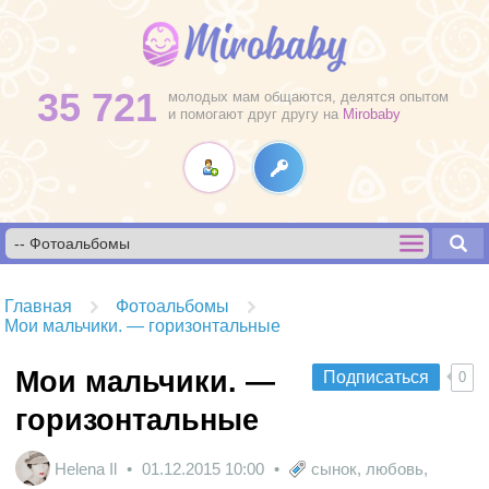
35 721
молодых мам общаются, делятся опытом
и помогают друг другу на
Mirobaby
Главная
Фотоальбомы
Мои мальчики. — горизонтальные
Мои мальчики. —
Подписаться
0
горизонтальные
Helena Il
01.12.2015
10:00
сынок
,
любовь
,