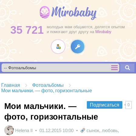
35 721
молодых мам общаются, делятся опытом
и помогают друг другу на
Mirobaby
Главная
Фотоальбомы
Мои мальчики. — фото, горизонтальные
Мои мальчики. —
Подписаться
0
фото, горизонтальные
Helena Il
01.12.2015
10:00
сынок
,
любовь
,