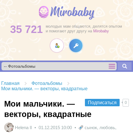
35 721
молодых мам общаются, делятся опытом
и помогают друг другу на
Mirobaby
Главная
Фотоальбомы
Мои мальчики. — векторы, квадратные
Мои мальчики. —
Подписаться
0
векторы, квадратные
Helena Il
01.12.2015
10:00
сынок
,
любовь
,