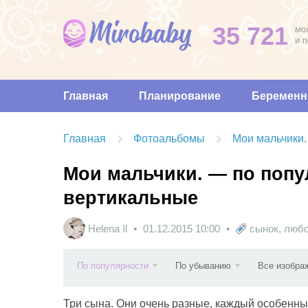
35 721
мо
и 
Главная
Планирование
Беременн
Главная
Фотоальбомы
Мои мальчики.
Мои мальчики. — по попу
вертикальные
Helena Il
01.12.2015
10:00
сынок
,
люб
По популярности
По убыванию
Все изобра
Три сына. Они очень разные, каждый особенный