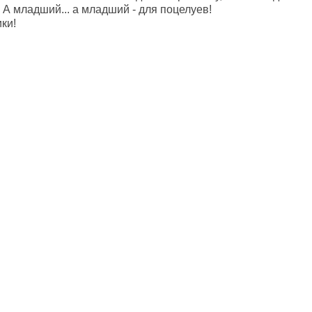
. А младший... а младший - для поцелуев!
ки!