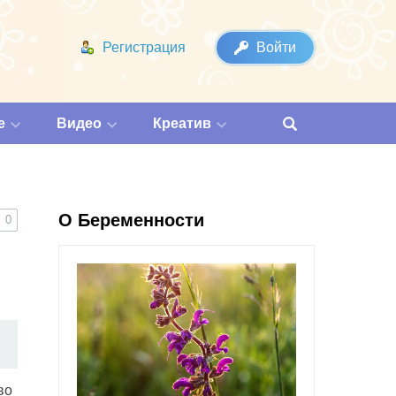
Регистрация
Войти
е
Видео
Креатив
О Беременности
0
во