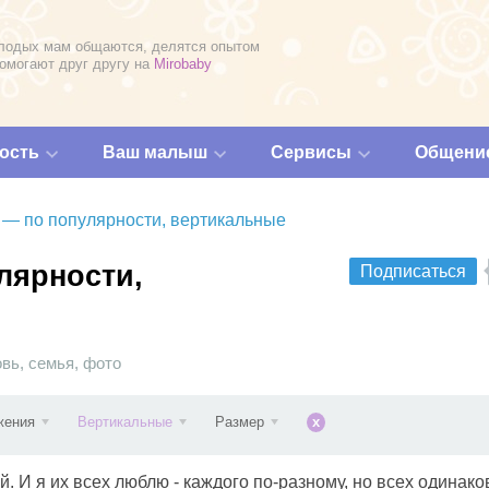
лодых мам общаются, делятся опытом
помогают друг другу на
Mirobaby
ость
Ваш малыш
Сервисы
Общени
 — по популярности, вертикальные
лярности,
Подписаться
овь
,
семья
,
фото
жения
Вертикальные
Размер
x
. И я их всех люблю - каждого по-разному, но всех одинако