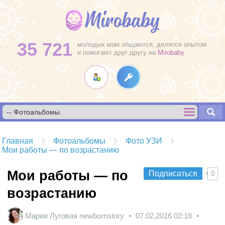
35 721
молодых мам общаются, делятся опытом
и помогают друг другу на
Mirobaby
Главная
Фотоальбомы
Фото УЗИ
Мои работы — по возрастанию
Мои работы — по
Подписаться
0
возрастанию
Мария Луговая newbornstory
07.02.2016
02:18