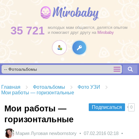
35 721
молодых мам общаются, делятся опытом
и помогают друг другу на
Mirobaby
Главная
Фотоальбомы
Фото УЗИ
Мои работы — горизонтальные
Мои работы —
Подписаться
0
горизонтальные
Мария Луговая newbornstory
07.02.2016
02:18