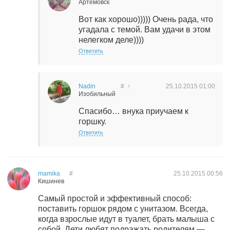
Артемовск
Вот как хорошо))))) Очень рада, что
угадала с темой. Вам удачи в этом
нелегком деле))))
Ответить
Nadin
#
↑
25.10.2015
01:00
Изобильный
Спасибо… внука приучаем к
горшку.
Ответить
mamika
#
25.10.2015
00:56
Кишинев
Самый простой и эффективный способ:
поставить горшок рядом с унитазом. Всегда,
когда взрослые идут в туалет, брать малыша с
собой. Дети любят подражать родителям —