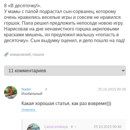
8 «В десяточку!».
У мамы с папой подрастал сын-сорванец, которому
очень нравились веселые игры и совсем не нравился
горшок. Папа решил предложить непоседе новою игру.
Нарисовав на дне ненавистного горшка акриловыми
красками мишень, он предложил малышу «попасть в
десяточку». Сын выдумку оценил, и дело пошло на лад!
комаровский
,
горшок
Nadin
#
25.10.2015
00:39
Изобильный
Какая хорошая статья, как раз вовремя)))
Ответить
LanaLenskaya
#
↑
25.10.2015
00:46