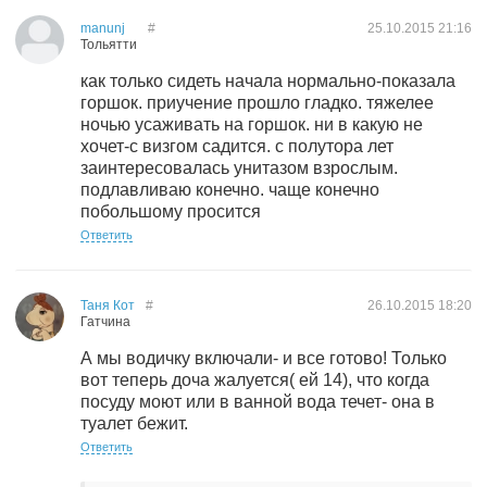
manunj
#
25.10.2015
21:16
Тольятти
как только сидеть начала нормально-показала
горшок. приучение прошло гладко. тяжелее
ночью усаживать на горшок. ни в какую не
хочет-с визгом садится. с полутора лет
заинтересовалась унитазом взрослым.
подлавливаю конечно. чаще конечно
побольшому просится
Ответить
Таня Кот
#
26.10.2015
18:20
Гатчина
А мы водичку включали- и все готово! Только
вот теперь доча жалуется( ей 14), что когда
посуду моют или в ванной вода течет- она в
туалет бежит.
Ответить