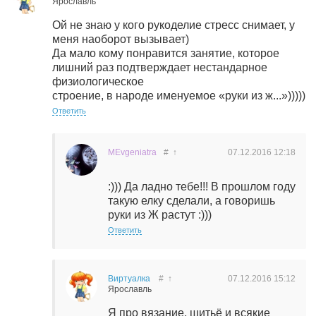
Ярославль
Ой не знаю у кого рукоделие стресс снимает, у
меня наоборот вызывает)
Да мало кому понравится занятие, которое
лишний раз подтверждает нестандарное
физиологическое
строение, в народе именуемое «руки из ж...»)))))
Ответить
MEvgeniatra
#
↑
07.12.2016
12:18
:))) Да ладно тебе!!! В прошлом году
такую елку сделали, а говоришь
руки из Ж растут :)))
Ответить
Виртуалка
#
↑
07.12.2016
15:12
Ярославль
Я про вязание, шитьё и всякие