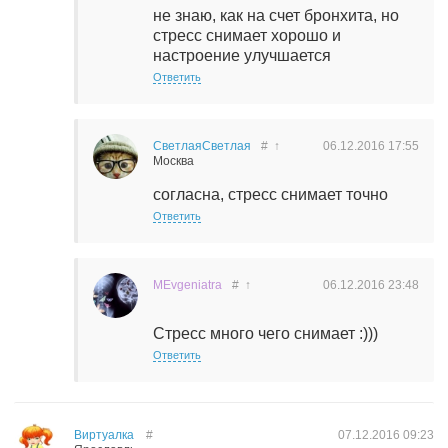
не знаю, как на счет бронхита, но
стресс снимает хорошо и
настроение улучшается
Ответить
СветлаяСветлая
#
↑
06.12.2016
17:55
Москва
согласна, стресс снимает точно
Ответить
MEvgeniatra
#
↑
06.12.2016
23:48
Стресс много чего снимает :)))
Ответить
Виртуалка
#
07.12.2016
09:23