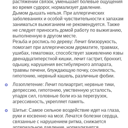
растяжении связок, уменьшает болевые ощущения
во время судорог, нормализует давление.
Дымом дышать нельзя. При аллергических
заболеваниях и особой чувствительности к запахам
заниматься выжиганием не рекомендуется. Также
не следует приносить домой работу по выжиганию,
выполненную в другом месте.
Резьба и роспись по дереву: Лечит близорукость,
помогает при аллергическом дерматите, травмах,
ушибах, гематомах, способствует заживлению язвы
двенадцатиперстной кишки, лечит гастрит, бронхит,
одышку, нарушения вестибулярного аппарата,
травмы печени, блуждающую почку, сонливость,
гипотонию, нервный кашель, различные фобии.
Лозоплетение: Лечит полиартрит, нервные тики,
депрессию, гипотонию, умственную усталость,
упадок сил, головные боли из-за перегрузок,
агрессивность, укрепляет память.
Шитье: Самое сильное воздействие идет на глаза,
руки и косвенно на мозг. Лечатся болезни сердца,
связанные с нарушением ритма, снижается
артериальное давление, нормализуется