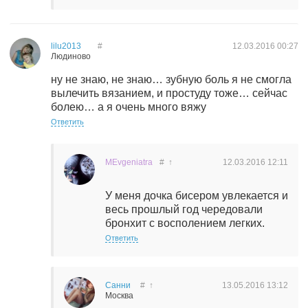
lilu2013
#
12.03.2016
00:27
Людиново
ну не знаю, не знаю… зубную боль я не смогла
вылечить вязанием, и простуду тоже… сейчас
болею… а я очень много вяжу
Ответить
MEvgeniatra
#
↑
12.03.2016
12:11
У меня дочка бисером увлекается и
весь прошлый год чередовали
бронхит с восполением легких.
Ответить
Санни
#
↑
13.05.2016
13:12
Москва