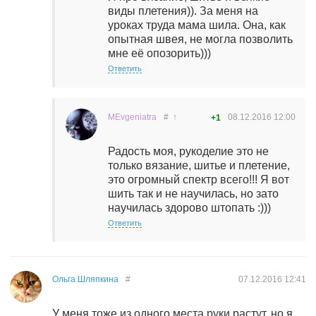
виды плетения)). За меня на
уроках труда мама шила. Она, как
опытная швея, не могла позволить
мне её опозорить)))
Ответить
MEvgeniatra
#
↑
08.12.2016
12:00
+1
Радость моя, рукоделие это не
только вязание, шитье и плетение,
это огромный спектр всего!!! Я вот
шить так и не научилась, но зато
научилась здорово штопать :)))
Ответить
Ольга Шляпкина
#
07.12.2016
12:41
У меня тоже из одного места руки растут, но я