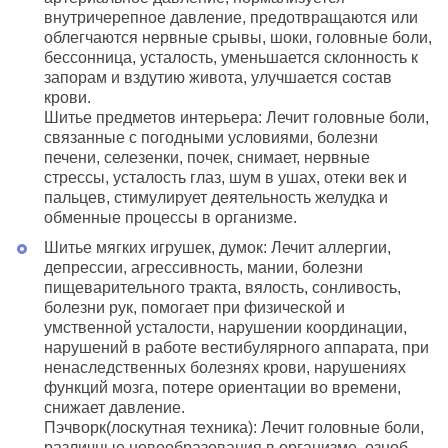
внутричерепное давление, предотвращаются или
облегчаются нервные срывы, шоки, головные боли,
бессонница, усталость, уменьшается склонность к
запорам и вздутию живота, улучшается состав
крови.
Шитье предметов интерьера: Лечит головные боли,
связанные с погодными условиями, болезни
печени, селезенки, почек, снимает, нервные
стрессы, усталость глаз, шум в ушах, отеки век и
пальцев, стимулирует деятельность желудка и
обменные процессы в организме.
Шитье мягких игрушек, думок: Лечит аллергии,
депрессии, агрессивность, мании, болезни
пищеварительного тракта, вялость, сонливость,
болезни рук, помогает при физической и
умственной усталости, нарушении координации,
нарушений в работе вестибулярного аппарата, при
ненаследственных болезнях крови, нарушениях
функций мозга, потере ориентации во времени,
снижает давление.
Пэчворк(лоскутная техника): Лечит головные боли,
различные новообразования в организме, озноб,