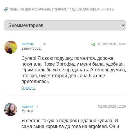
подушка для кормления
,
ergofeed
,
подушка для кормящих мам
Mamsik
#
01.09.2020
16:02
+1
Звенигород
Супер! Я свою подушку, помнится, дороже
покупала. Тоже Эргофид у меня была, удобная.
Прям жаль было ее продавать. А теперь думаю,
что зря, будет второй деть, она бы еще
пригодилась
Ответить
Ксения
#
02.09.2020
12:26
Москва
Я сестре такую в подарок недавно купила. И
сама сына кормила до года на ergofeed. Он и