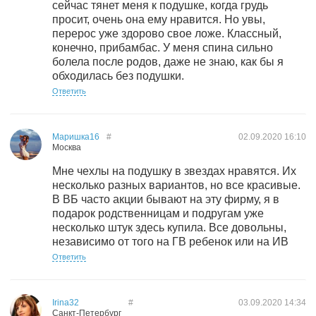
сейчас тянет меня к подушке, когда грудь
просит, очень она ему нравится. Но увы,
перерос уже здорово свое ложе. Классный,
конечно, прибамбас. У меня спина сильно
болела после родов, даже не знаю, как бы я
обходилась без подушки.
Ответить
Маришка16
#
02.09.2020
16:10
Москва
Мне чехлы на подушку в звездах нравятся. Их
несколько разных вариантов, но все красивые.
В ВБ часто акции бывают на эту фирму, я в
подарок родственницам и подругам уже
несколько штук здесь купила. Все довольны,
независимо от того на ГВ ребенок или на ИВ
Ответить
Irina32
#
03.09.2020
14:34
Санкт-Петербург