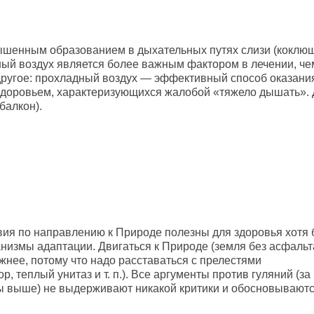
шенным образованием в дыхательных путях слизи (коклюш
дный воздух является более важным фактором в лечении, че
другое: прохладный воздух — эффективный способ оказани
доровьем, характеризующихся жалобой «тяжело дышать».
балкон).
твия по направлению к Природе полезны для здоровья хотя
низмы адаптации. Двигаться к Природе (земля без асфальт
сложнее, потому что надо расставаться с прелестями
 теплый унитаз и т. п.). Все аргументы против гуляний (за
ы выше) не выдерживают никакой критики и обосновывают