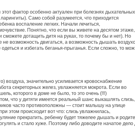
 этот фактор особенно актуален при болезнях дыхательных
 ларингиты). Само собой разумеется, что приходится
ебенка воспаление легких. Начали лечиться,
чувствие. Понятно, что если вы живете на десятом этаже,
и сможете дотащить дитя на руках, то почему бы и нет). Но
е не возможность двигаться, а возможность дышать воздух
одеться и избегать беганья-прыганья. Если сложно, то мо
о) воздуха, значительно усиливается кровоснабжение
абота секреторных желез, увлажняется мокрота. Если во
ь, которого в доме не было, то это очень (!!!)
том, что у дитяти имеется реальный шанс выкашлять слизь,
нников часто противоположны — стоит малышу на улице
 при этом происходит вот что: слизь увлажнилась,
уляние прекратить, ребенку будет тяжелее дышать и родит
улять и стало хуже. Поэтому либо доводите начатое дело 