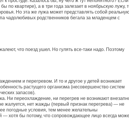
 к простуде. Казалось бы, ну чего ж тут непонятного? Если
бы по квартире), а в три года залезает в ноябрьскую лужу, 
оровья. Но эта же лужа может представлять собой реальну
толпа чадолюбивых родственников бегала за младенцем с
алеют, что поезд ушел. Но гулять все-таки надо. Поэтому
аждением и перегревом. И то и другое у детей возникает
особенность растущего организма (несовершенство систем
ческих запасов).
а. Ни переохлаждение, ни перегрев не возникают внезапн
о не жалуется, нет жажды (первый признак перегрева) — не
нее погодные условия, тем менее желательны
ей — хотя бы потому, что сопровождающее лицо всегда може