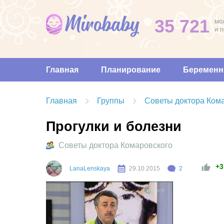
35 721
мо
и 
Главная
Планирование
Беременн
Главная
Группы
Советы доктора Ком
Прогулки и болезни
Советы доктора Комаровского
+3
LanaLenskaya
29.10.2015
2