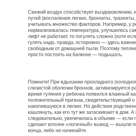
Свежий воздух способствует выздоровлению, и
путей (воспаления легких, бронхиты, трахеиты,
учитывать множество факторов. Например, у р
нормализовалась температура, улучшилось само
лифт не работает, то погулять сложно (хотя есл
гулять надо, правда, осторожно — здесь важне
свободным от домашней пыли. Поэтому теплее 
просто постоять на балконе — подышать.
Помните! При вдыхании прохладного (холодног
слизистой оболочки бронхов, активизируется р
время гуляния у ребенка появился влажный кашел
положительный признак, свидетельствующий о 
накопившуюся в легких. Но действия родстве
кашлянуть, как его тут же затаскивают в дом. А
следовательно, увеличилась в объеме — если г
сделают вполне «логичный» вывод — вышли пог
конца, либо не начинайте.