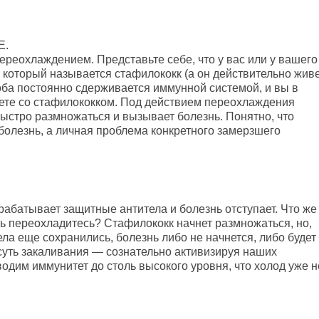
Е.
переохлаждением. Представьте себе, что у вас или у вашего
, который называется стафилококк (а он действительно жив
оба постоянно сдерживается иммунной системой, и вы в
уете со стафилококком. Под действием переохлаждения
ыстро размножаться и вызывает болезнь. Понятно, что
болезнь, а личная проблема конкретного замерзшего
абатывает защитные антитела и болезнь отступает. Что же
ть переохладитесь? Стафилококк начнет размножаться, но,
а еще сохранились, болезнь либо не начнется, либо будет
т суть закаливания — сознательно активизируя наших
водим иммунитет до столь высокого уровня, что холод уже н