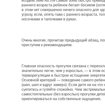
воздействие на эти самые зоны быстро приведет
раннего возраста ребенок бегает босиком (хотя 
в этом нет совершенно ничего опасного для зд
угрозу, если, опять-таки с раннего возраста, 
носочками и тапочками в руках.
Очень многие, прочитав предыдущий абзац, пож
приступим к рекомендациям.
Главная опасность прогулок связана с переохл
значительно легче, чем у взрослых, — в этом 
терморегуляции и быстрое истощение энергети
Основной критерий — поведение самого ребенк
(шел, шел и вдруг замерз). Если дитя ни на чт
суетитесь и гуляйте спокойно. Чем экстремаль
самостоятельные (без взрослых) прогулки дет
ориентироваться на собственные ощущения.