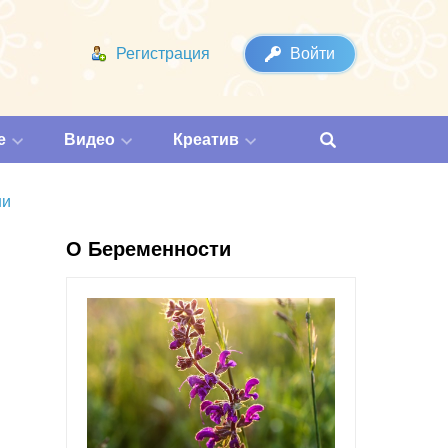
Регистрация
Войти
е
Видео
Креатив
ни
О Беременности