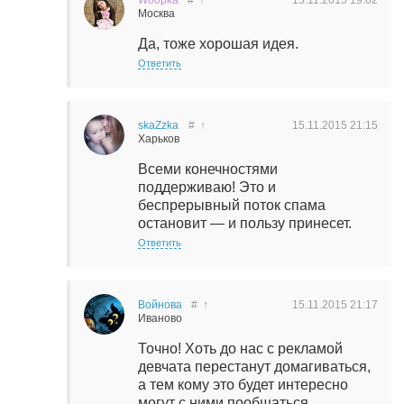
Woopka
#
↑
15.11.2015
19:02
Москва
Да, тоже хорошая идея.
Ответить
skaZzka
#
↑
15.11.2015
21:15
Харьков
Всеми конечностями
поддерживаю! Это и
беспрерывный поток спама
остановит — и пользу принесет.
Ответить
Войнова
#
↑
15.11.2015
21:17
Иваново
Точно! Хоть до нас с рекламой
девчата перестанут домагиваться,
а тем кому это будет интересно
могут с ними пообщаться