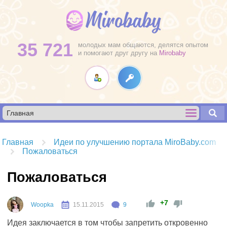
35 721
молодых мам общаются, делятся опытом
и помогают друг другу на
Mirobaby
Главная
Идеи по улучшению портала MiroBaby.com
Пожаловаться
Пожаловаться
+7
Woopka
15.11.2015
9
Идея заключается в том чтобы запретить откровенно