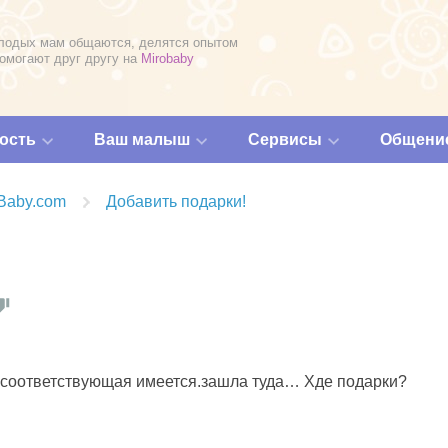
лодых мам общаются, делятся опытом
помогают друг другу на
Mirobaby
ость
Ваш малыш
Сервисы
Общени
Baby.com
Добавить подарки!
а соответствующая имеется.зашла туда… Хде подарки?