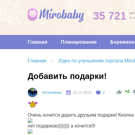
35 721
мо
и 
Главная
Планирование
Беременн
Главная
Идеи по улучшению портала Miro
Добавить подарки!
+2
чесночинка
22.11.2015
2
Очень хочется дарить друзьям подарки! Кнопк
нет подарков(((((((( а хочется!!!