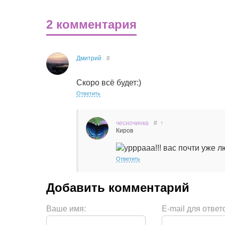
2 комментария
Дмитрий
#
Скоро всё будет:)
Ответить
чесночинка
#
↑
Киров
урррааа!!! вас почти уже лю
Ответить
Ваше имя:
E-mail для ответ