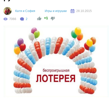
Катя и София
Игры и игрушки
28.10.2015
+1
7066
2