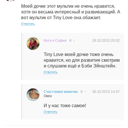
Моей дочке этот мультик не очень нравится,
хотя он весьма интересный и развивающий. А
вот мультик от Tiny Love она обажает.
Ответить
Катя и София
#
↑
29.10.2015
20:32
Tiny Love моей дочке тоже очень
нравится, но для развития смотрим
и слушаем ещё и Бэби Эйнштейн.
Ответить
Счастливая мамочка
#
↑
30.10.2015
14:47
Омск
И у нас тоже самое!
Ответить