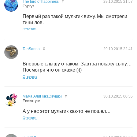
The bird of happiness
#
29.10.2015
21:57
Сургут
Первый раз такой мультик вижу. Мы смотрели
тини лов.
Ответить
TanSanna
#
29.10.2015
22:41
Впервые слышу о таком. Завтра покажу сыну…
Посмотри что он скажет)))
Ответить
Мама АлиНикаЭвушки
#
30.10.2015
00:55
Ессентуки
А у нас этот мультик как-то не пошел…
Ответить