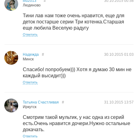
lilu2013
#
30.10.2015
00:58
Людиново
Тини лав нам тоже очень нравится, еще для
деток постарше серии Три котенка.Старшая
еще любила Веселую радугу
Ответить
Надежда
#
30.10.2015
01:03
Минск
Спасибо! попробуем))) Хотя я думаю 30 мин не
каждый высидит)))
Ответить
Татьяна Счастливая
#
31.10.2015
13:57
Иркутск
Смотрим такой мультик, у нас одна из серий
есть.Очень нравится дочери.Нужно остальные
докачать.
Ответить