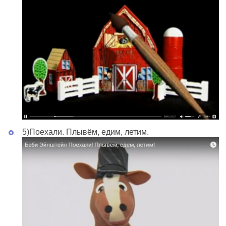
5)Поехали. Плывём, едим, летим.