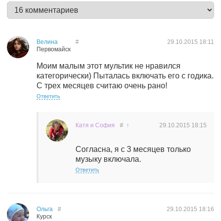
Велина
#
29.10.2015
18:11
Первомайск
Моим малым этот мультик не нравился
категорически) Пыталась включать его с годика.
С трех месяцев считаю очень рано!
Ответить
Катя и София
#
↑
29.10.2015
18:15
Согласна, я с 3 месяцев только
музыку включала.
Ответить
Ольга
#
29.10.2015
18:16
Курск