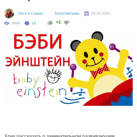
Катя и София
Мультфильмы
29.10.2015
+1
3848
16
Хочу рассказать о замечательном развивающем