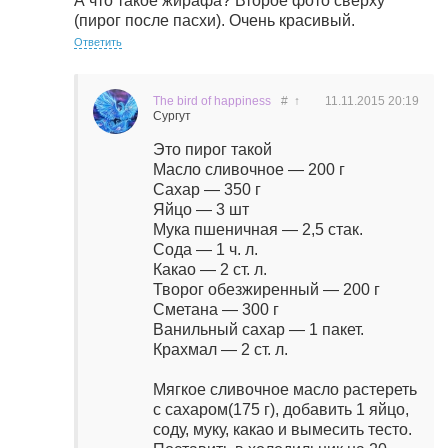
А что такое жирафа? Второе фото сверху
(пирог после пасхи). Очень красивый.
Ответить
The bird of happiness
#
↑
11.11.2015
20:19
Сургут
Это пирог такой
Масло сливочное — 200 г
Сахар — 350 г
Яйцо — 3 шт
Мука пшеничная — 2,5 стак.
Сода — 1 ч. л.
Какао — 2 ст. л.
Творог обезжиренный — 200 г
Сметана — 300 г
Ванильный сахар — 1 пакет.
Крахмал — 2 ст. л.
Мягкое сливочное масло растереть
с сахаром(175 г), добавить 1 яйцо,
соду, муку, какао и вымесить тесто.