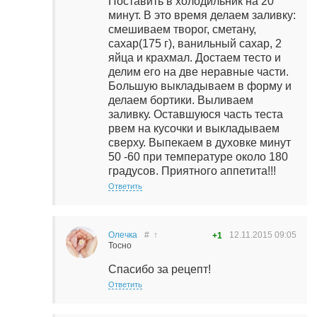
Поставить в холодильник на 20
минут. В это время делаем заливку:
смешиваем творог, сметану,
сахар(175 г), ванильный сахар, 2
яйца и крахмал. Достаем тесто и
делим его на две неравные части.
Большую выкладываем в форму и
делаем бортики. Выливаем
заливку. Оставшуюся часть теста
рвем на кусочки и выкладываем
сверху. Выпекаем в духовке минут
50 -60 при температуре около 180
градусов. Приятного аппетита!!!
Ответить
Олечка
#
↑
12.11.2015
09:05
+1
Тосно
Спасибо за рецепт!
Ответить