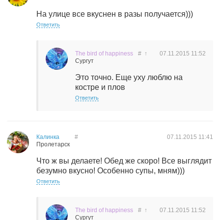
На улице все вкуснен в разы получается)))
Ответить
The bird of happiness
#
↑
07.11.2015
11:52
Сургут
Это точно. Еще уху люблю на
костре и плов
Ответить
Калинка
#
07.11.2015
11:41
Пролетарск
Что ж вы делаете! Обед же скоро! Все выглядит
безумно вкусно! Особенно супы, мням)))
Ответить
The bird of happiness
#
↑
07.11.2015
11:52
Сургут