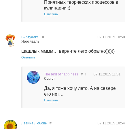
Приятных творческих процессов в
кулинарии :)
Ответить
Виртуалка
#
07.11.2015
10:50
Ярославль
шашлык.мммм… верните лето обратно))))))
Ответить
The bird of happiness
#
↑
07.11.2015
11:51
Сургут
Да, я тоже хочу лето. А на севере
его нет…
Ответить
Лёвина Любовь
#
07.11.2015
10:54