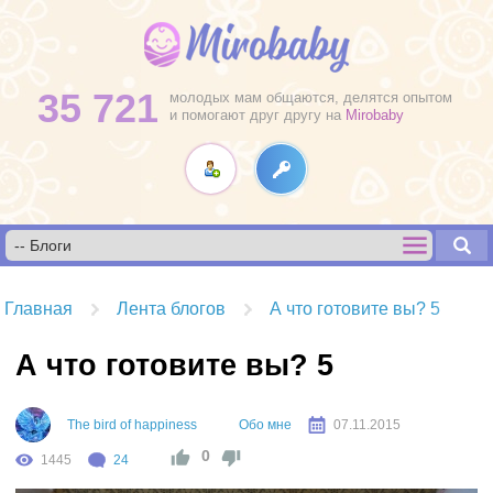
35 721
молодых мам общаются, делятся опытом
и помогают друг другу на
Mirobaby
Главная
Лента блогов
А что готовите вы? 5
А что готовите вы? 5
The bird of happiness
Обо мне
07.11.2015
0
1445
24