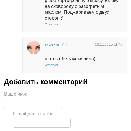
рыбе картофельную массу. Рыбку
на сковороду с разогретым
маслом. Поджариваем с двух
сторон :)
Ответить
вишенка
#
↑
19.11.2015
11:48
и это себе захомячила)
Ответить
Ваше имя:
E-mail для ответов: