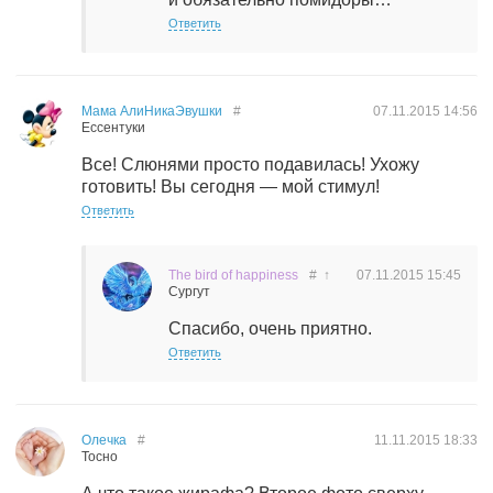
Ответить
Мама АлиНикаЭвушки
#
07.11.2015
14:56
Ессентуки
Все! Слюнями просто подавилась! Ухожу
готовить! Вы сегодня — мой стимул!
Ответить
The bird of happiness
#
↑
07.11.2015
15:45
Сургут
Спасибо, очень приятно.
Ответить
Олечка
#
11.11.2015
18:33
Тосно