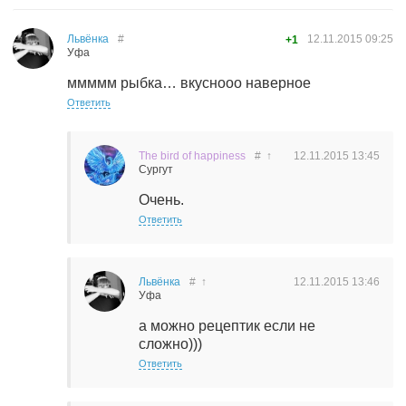
Львёнка
#
12.11.2015
09:25
+1
Уфа
ммммм рыбка… вкуснооо наверное
Ответить
The bird of happiness
#
↑
12.11.2015
13:45
Сургут
Очень.
Ответить
Львёнка
#
↑
12.11.2015
13:46
Уфа
а можно рецептик если не
сложно)))
Ответить