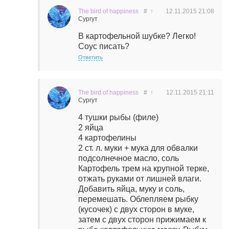
The bird of happiness
#
↑
12.11.2015
21:08
Сургут
В картофельной шубке? Легко!
Соус писать?
Ответить
The bird of happiness
#
↑
12.11.2015
21:11
Сургут
4 тушки рыбы (филе)
2 яйца
4 картофелины
2 ст. л. муки + мука для обвалки
подсолнечное масло, соль
Картофель трем на крупной терке,
отжать руками от лишней влаги.
Добавить яйца, муку и соль,
перемешать. Облепляем рыбку
(кусочек) с двух сторон в муке,
затем с двух сторон прижимаем к