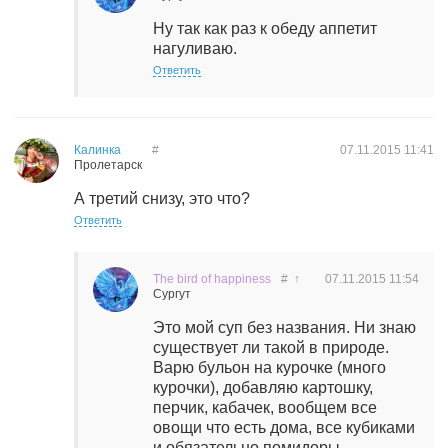
Ну так как раз к обеду аппетит
нагуливаю.
Ответить
Калинка
#
07.11.2015
11:41
Пролетарск
А третий снизу, это что?
Ответить
The bird of happiness
#
↑
07.11.2015
11:54
Сургут
Это мой суп без названия. Ни знаю
существует ли такой в природе.
Варю бульон на курочке (много
курочки), добавляю картошку,
перчик, кабачек, вообщем все
овощи что есть дома, все кубиками
и обязательно помидоры…