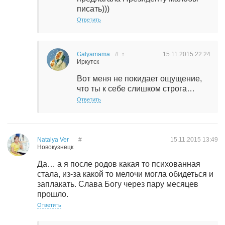
писать)))
Ответить
Galyamama
#
↑
15.11.2015
22:24
Иркутск
Вот меня не покидает ощущение,
что ты к себе слишком строга…
Ответить
Natalya Ver
#
15.11.2015
13:49
Новокузнецк
Да… а я после родов какая то психованная
стала, из-за какой то мелочи могла обидеться и
заплакать. Слава Богу через пару месяцев
прошло.
Ответить