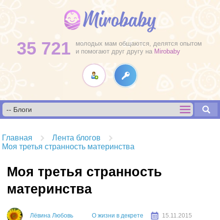
35 721
молодых мам общаются, делятся опытом
и помогают друг другу на
Mirobaby
Главная
Лента блогов
Моя третья странность материнства
Моя третья странность
материнства
Лёвина Любовь
О жизни в декрете
15.11.2015