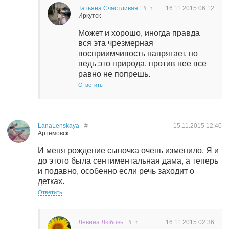
Татьяна Счастливая
#
↑
16.11.2015
06:12
Иркутск
Может и хорошо, иногда правда
вся эта чрезмерная
восприимчивость напрягает, но
ведь это природа, против нее все
равно не попрешь.
Ответить
LanaLenskaya
#
15.11.2015
12:40
Артемовск
И меня рождение сыночка очень изменило. Я и
до этого была сентиментальная дама, а теперь
и подавно, особенно если речь заходит о
детках.
Ответить
Лёвина Любовь
#
↑
16.11.2015
02:36