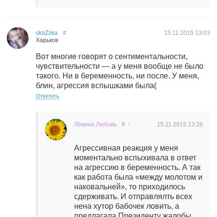
skaZzka
#
15.11.2015
13:03
Харьков
Вот многие говорят о сентиментальности,
чувствительности — а у меня вообще не было
такого. Ни в беременность, ни после. У меня,
блин, агрессия вспышками была(
Ответить
Лёвина Любовь
#
↑
15.11.2015
13:26
Агрессивная реакция у меня
моментально вспыхивала в ответ
на агрессию в беременность. А так
как работа была «между молотом и
наковальней», то приходилось
сдерживать. И отправлялть всех
нена хутор бабочек ловить, а
предлагала Президенту жалобы