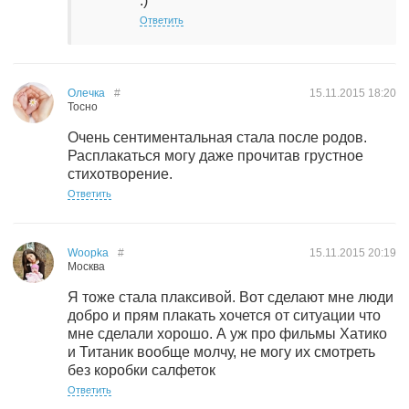
:)
Ответить
Олечка
#
15.11.2015
18:20
Тосно
Очень сентиментальная стала после родов.
Расплакаться могу даже прочитав грустное
стихотворение.
Ответить
Woopka
#
15.11.2015
20:19
Москва
Я тоже стала плаксивой. Вот сделают мне люди
добро и прям плакать хочется от ситуации что
мне сделали хорошо. А уж про фильмы Хатико
и Титаник вообще молчу, не могу их смотреть
без коробки салфеток
Ответить