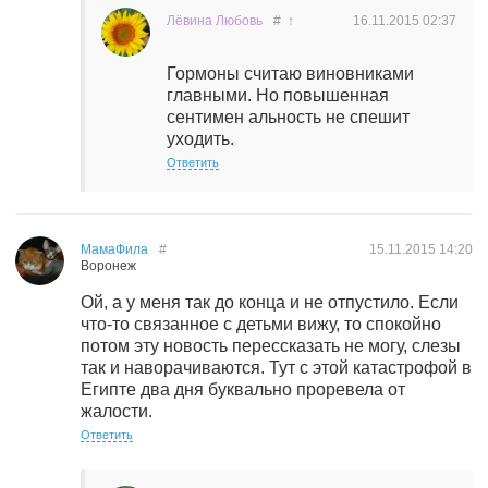
Лёвина Любовь
#
↑
16.11.2015
02:37
Гормоны считаю виновниками
главными. Но повышенная
сентимен альность не спешит
уходить.
Ответить
МамаФила
#
15.11.2015
14:20
Воронеж
Ой, а у меня так до конца и не отпустило. Если
что-то связанное с детьми вижу, то спокойно
потом эту новость перессказать не могу, слезы
так и наворачиваются. Тут с этой катастрофой в
Египте два дня буквально проревела от
жалости.
Ответить