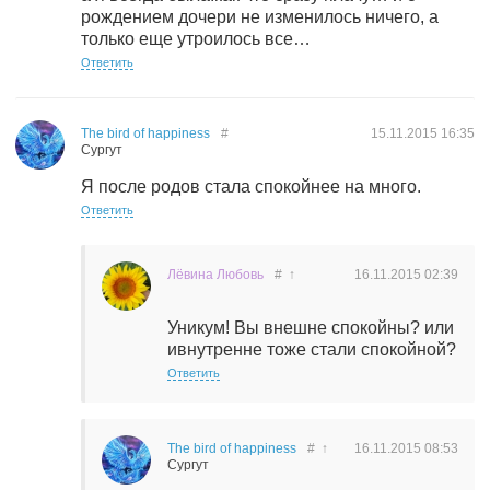
рождением дочери не изменилось ничего, а
только еще утроилось все…
Ответить
The bird of happiness
#
15.11.2015
16:35
Сургут
Я после родов стала спокойнее на много.
Ответить
Лёвина Любовь
#
↑
16.11.2015
02:39
Уникум! Вы внешне спокойны? или
ивнутренне тоже стали спокойной?
Ответить
The bird of happiness
#
↑
16.11.2015
08:53
Сургут