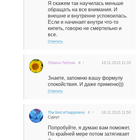
Я скажем так научилась меньше
обращать на все внимания. И
внешне и внутренне успокоилась.
Если и начинает внутри что-то
кипеть, говорю не смертельно и
все.
Ответить
Лёвина Любовь
#
↑
16.11.2015
11:33
Знаете, запомню вашу формулу
спокойствия. И даже применю)))
Ответить
The bird of happiness
#
↑
16.11.2015
11:50
Сургут
Попробуйте, я думаю вам поможет.
По крайней мере потом затягивает