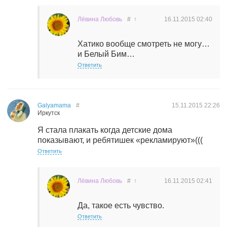
Лёвина Любовь
#
↑
16.11.2015
02:40
Хатико вообще смотреть не могу…
и Белый Бим…
Ответить
Galyamama
#
15.11.2015
22:26
Иркутск
Я стала плакать когда детские дома
показывают, и ребятишек «рекламируют»(((
Ответить
Лёвина Любовь
#
↑
16.11.2015
02:41
Да, такое есть чувство.
Ответить