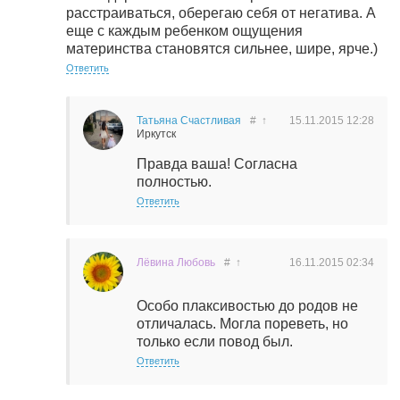
расстраиваться, оберегаю себя от негатива. А
еще с каждым ребенком ощущения
материнства становятся сильнее, шире, ярче.)
Ответить
Татьяна Счастливая
#
↑
15.11.2015
12:28
Иркутск
Правда ваша! Согласна
полностью.
Ответить
Лёвина Любовь
#
↑
16.11.2015
02:34
Особо плаксивостью до родов не
отличалась. Могла пореветь, но
только если повод был.
Ответить