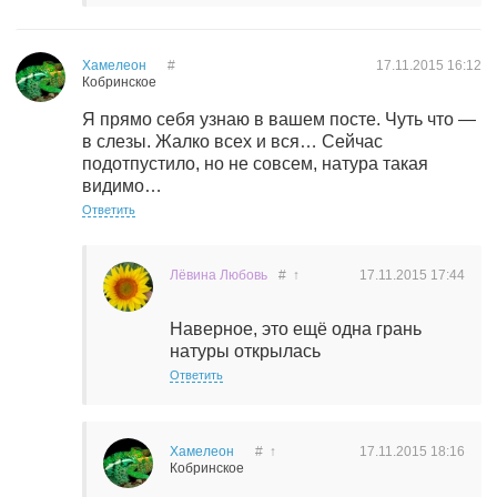
Хамелеон
#
17.11.2015
16:12
Кобринское
Я прямо себя узнаю в вашем посте. Чуть что —
в слезы. Жалко всех и вся… Сейчас
подотпустило, но не совсем, натура такая
видимо…
Ответить
Лёвина Любовь
#
↑
17.11.2015
17:44
Наверное, это ещё одна грань
натуры открылась
Ответить
Хамелеон
#
↑
17.11.2015
18:16
Кобринское