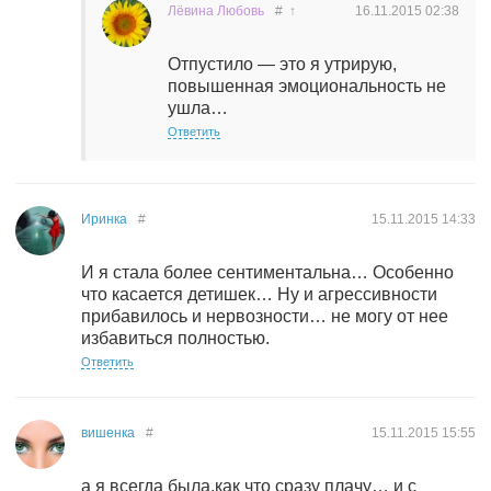
Лёвина Любовь
#
↑
16.11.2015
02:38
Отпустило — это я утрирую,
повышенная эмоциональность не
ушла…
Ответить
Иринка
#
15.11.2015
14:33
И я стала более сентиментальна… Особенно
что касается детишек… Ну и агрессивности
прибавилось и нервозности… не могу от нее
избавиться полностью.
Ответить
вишенка
#
15.11.2015
15:55
а я всегда была.как что сразу плачу… и с