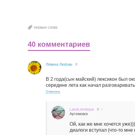
первые слова
40 комментариев
Лёвина Любовь
#
В 2 года(сын майский) лексикон был око
середине лета как начал разговаривать
Ответить
LanaLenskaya
#
↑
Артемовск
Ой, как же мне хочется уже)))
диалоги вступал (что-то мне 