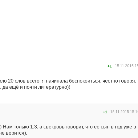
15.11.2015
1
+1
ло 20 слов всего, я начинала беспокоиться, честно говоря. 
, да ещё и почти литературно))
15.11.2015
15:1
+1
) Нам только 1.3, а свекровь говорит, что ее сын в год уже в
не верится).