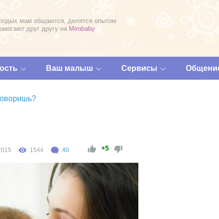
лодых мам общаются, делятся опытом
помогают друг другу на
Mirobaby
ость
Ваш малыш
Сервисы
Общени
аговоришь?
+5
2015
1544
40