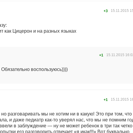
15.11.2015
1
+3
зу:
ит как Цицерон и на разных языках
15.11.2015
16:0
+1
) Обязательно воспользуюсь))))
15.11.2015
1
+1
, но разговаривать мы не хотим ни в какую! Это при том, что
ала, и даже педиатр как-то уверял нас, что мы не помним го
вели в заблуждение — ну не может ребенок в три так четко
опытки его разговорить отвечает «я икак!!!» Вот буквально