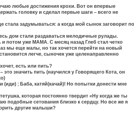
мечаю любые достижения крохи. Вот он впервые
держать головку и сделал первые шаги – всего не
ще стала задумываться: а когда мой сынок заговорит по
 весь дом стали раздаваться мелодичные рулады.
 и потом уже МАМА. С месяц назад Глеб стал четко
аз мы еще малы, но так хочется перейти на новый
становится легче, сыночек уже целенаправленно
 хочет, есть или пить?
– это значить пить (научился у Говорящего Кота, он
о)
и (иди) ; Баба, катяй(качай)! Но попытки донести мне
 тетушка, которая постоянно твердит «Ну когда же ты
аю подобные сетования близко к сердцу. Но все же я
ворить другие малыши?