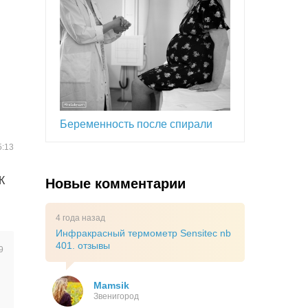
Беременность после спирали
5:13
К
Новые комментарии
4 года назад
Инфракрасный термометр Sensitec nb
401. отзывы
9
Mamsik
Звенигород