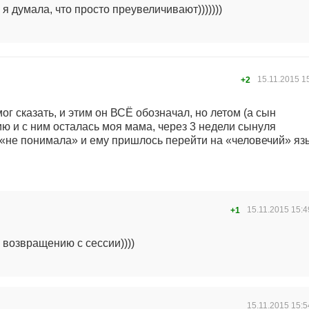
 я думала, что просто преувеличивают)))))))
15.11.2015
1
+2
мог сказать, и этим он ВСЁ обозначал, но летом (а сын
ю и с ним осталась моя мама, через 3 недели сынуля
 «не понимала» и ему пришлось перейти на «человечий» яз
15.11.2015
15:4
+1
 возвращению с сессии))))
15.11.2015
15:5