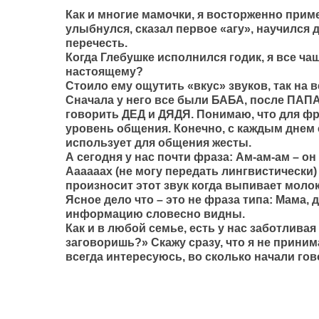
Как и многие мамочки, я восторженно при
улыбнулся, сказал первое «агу», научился 
перечесть.
Когда Глебушке исполнился годик, я все ча
настоящему?
Стоило ему ощутить «вкус» звуков, так на
Сначала у него все были БАБА, после ПАПА
говорить ДЕД и ДЯДЯ. Понимаю, что для фр
уровень общения. Конечно, с каждым днем 
использует для общения жесты.
А сегодня у нас почти фраза: Ам-ам-ам – он
Аааааах (не могу передать лингвистически) 
произносит этот звук когда выпивает молок
Ясное дело что – это не фраза типа: Мама, д
информацию словесно видны.
Как и в любой семье, есть у нас заботливая
заговоришь?» Скажу сразу, что я не приним
всегда интересуюсь, во сколько начали го