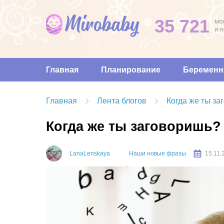
35 721
мо
и 
Главная
Планирование
Беременн
Главная
Лента блогов
Когда же ты з
Когда же ты заговоришь?
LanaLenskaya
Наши новые фразы
15.11.