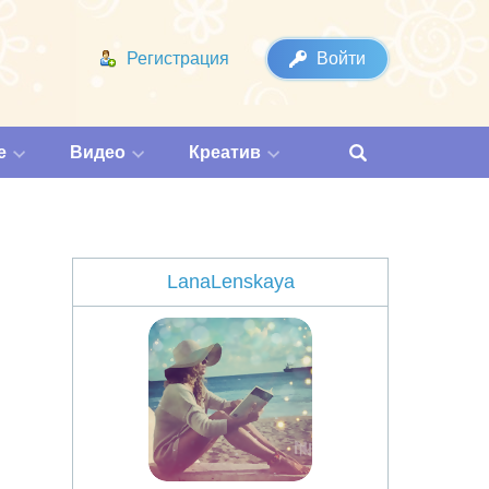
Регистрация
Войти
е
Видео
Креатив
LanaLenskaya