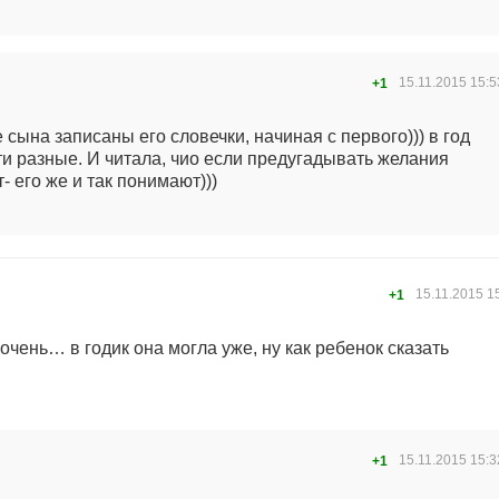
15.11.2015
15:5
+1
сына записаны его словечки, начиная с первого))) в год
ети разные. И читала, чио если предугадывать желания
 его же и так понимают)))
15.11.2015
1
+1
очень… в годик она могла уже, ну как ребенок сказать
15.11.2015
15:3
+1