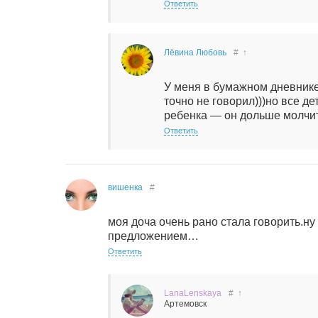
Ответить
Лёвина Любовь
#
↑
У меня в бумажном дневнике 
точно не говорил)))но все д
ребенка — он дольше молчит-
Ответить
вишенка
#
моя доча очень рано стала говорить.ну 
предложением…
Ответить
LanaLenskaya
#
↑
Артемовск