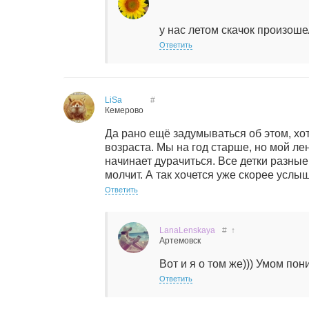
у нас летом скачок произоше
Ответить
LiSa
#
Кемерово
Да рано ещё задумываться об этом, хот
возраста. Мы на год старше, но мой лен
начинает дурачиться. Все детки разные,
молчит. А так хочется уже скорее услы
Ответить
LanaLenskaya
#
↑
Артемовск
Вот и я о том же))) Умом пони
Ответить