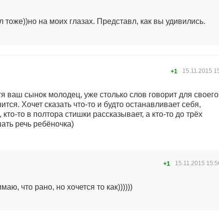
л тоже))но на моих глазах. Представл, как вы удивились.
15.11.2015
1
+1
я ваш сынок молодец, уже столько слов говорит для своего
ится. Хочет сказать что-то и будто останавливает себя,
 кто-то в полтора стишки рассказывает, а кто-то до трёх
шать речь ребёночка)
15.11.2015
15:5
+1
маю, что рано, но хочется то как))))))