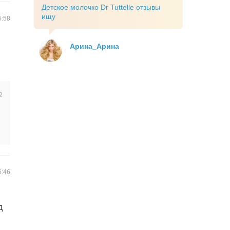
Детское молочко Dr Tuttelle отзывы
ищу
5:58
Арина_Арина
2
6:46
д