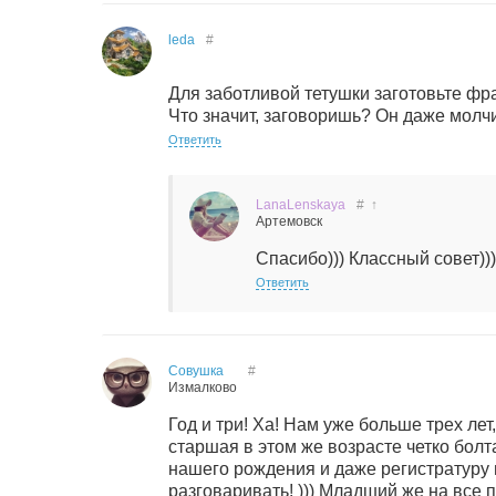
leda
#
Для заботливой тетушки заготовьте фра
Что значит, заговоришь? Он даже молч
Ответить
LanaLenskaya
#
↑
Артемовск
Спасибо))) Классный совет))
Ответить
Совушка
#
Измалково
Год и три! Ха! Нам уже больше трех лет
старшая в этом же возрасте четко болт
нашего рождения и даже регистратуру в
разговаривать! ))) Младший же на все п