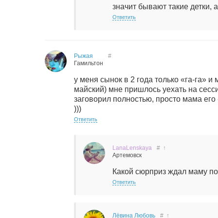
значит бывают такие детки, а
Ответить
Рыжая
#
Гамильтон
у меня сынок в 2 года только «га-га» и 
майский) мне пришлось уехать на сесси
заговорил полностью, просто мама его
)))
Ответить
LanaLenskaya
#
↑
Артемовск
Какой сюрприз ждал маму по
Ответить
Лёвина Любовь
#
↑