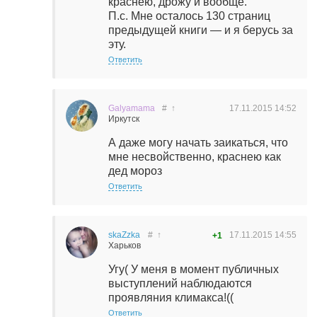
краснею, дрожу и вообще.
П.с. Мне осталось 130 страниц
предыдущей книги — и я берусь за
эту.
Ответить
Galyamama
#
↑
17.11.2015
14:52
Иркутск
А даже могу начать заикаться, что
мне несвойственно, краснею как
дед мороз
Ответить
skaZzka
#
↑
17.11.2015
14:55
+1
Харьков
Угу( У меня в момент публичных
выступлений наблюдаются
проявляния климакса!((
Ответить