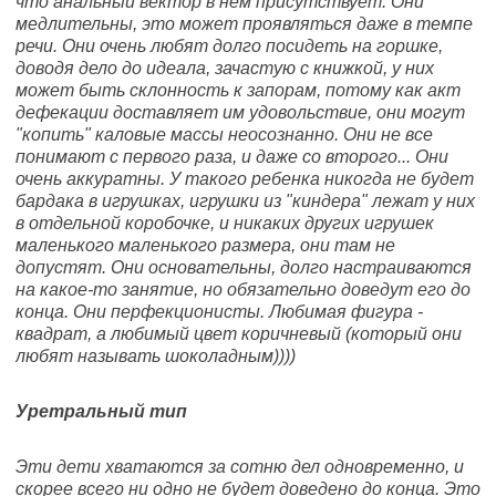
что анальный вектор в нем присутствует. Они
медлительны, это может проявляться даже в темпе
речи. Они очень любят долго посидеть на горшке,
доводя дело до идеала, зачастую с книжкой, у них
может быть склонность к запорам, потому как акт
дефекации доставляет им удовольствие, они могут
"копить" каловые массы неосознанно. Они не все
понимают с первого раза, и даже со второго... Они
очень аккуратны. У такого ребенка никогда не будет
бардака в игрушках, игрушки из "киндера" лежат у них
в отдельной коробочке, и никаких других игрушек
маленького маленького размера, они там не
допустят. Они основательны, долго настраиваются
на какое-то занятие, но обязательно доведут его до
конца. Они перфекционисты. Любимая фигура -
квадрат, а любимый цвет коричневый (который они
любят называть шоколадным))))
Уретральный тип
Эти дети хватаются за сотню дел одновременно, и
скорее всего ни одно не будет доведено до конца. Это