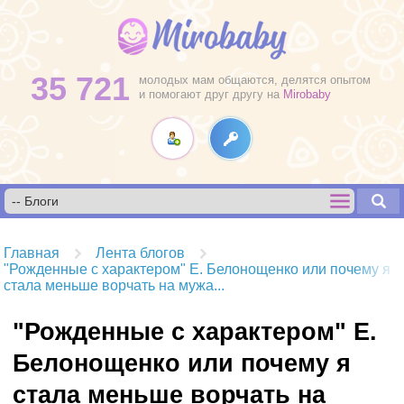
35 721
молодых мам общаются, делятся опытом
и помогают друг другу на
Mirobaby
Главная
Лента блогов
"Рожденные с характером" Е. Белонощенко или почему я
стала меньше ворчать на мужа...
"Рожденные с характером" Е.
Белонощенко или почему я
стала меньше ворчать на