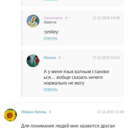
Galyamama
#
↑
17.11.2015
14:56
Иркутск
:smiley:
Ответить
Иринка
#
↑
17.11.2015
15:10
А у меня язык ватным станови
ься… вобще сказать ничего
нормально не могу
Ответить
Лёвина Любовь
#
17.11.2015
11:06
Для понимания людей мне нравится другая