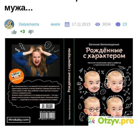
мужа...
Galyamama
книги
17.11.2015
3034
23
+3