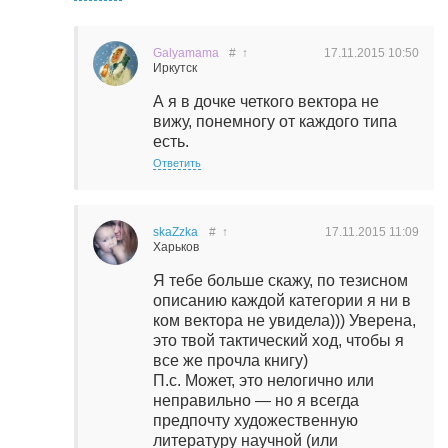
Galyamama
#
↑
17.11.2015
10:50
Иркутск
А я в дочке четкого вектора не
вижу, понемногу от каждого типа
есть.
Ответить
skaZzka
#
↑
17.11.2015
11:09
Харьков
Я тебе больше скажу, по тезисном
описанию каждой категории я ни в
ком вектора не увидела))) Уверена,
это твой тактический ход, чтобы я
все же прочла книгу)
П.с. Может, это нелогично или
неправильно — но я всегда
предпочту художественную
литературу научной (или