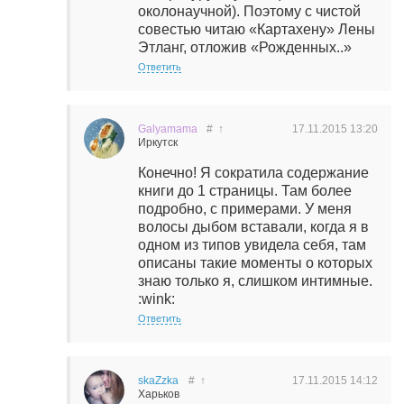
околонаучной). Поэтому с чистой
совестью читаю «Картахену» Лены
Этланг, отложив «Рожденных..»
Ответить
Galyamama
#
↑
17.11.2015
13:20
Иркутск
Конечно! Я сократила содержание
книги до 1 страницы. Там более
подробно, с примерами. У меня
волосы дыбом вставали, когда я в
одном из типов увидела себя, там
описаны такие моменты о которых
знаю только я, слишком интимные.
:wink:
Ответить
skaZzka
#
↑
17.11.2015
14:12
Харьков