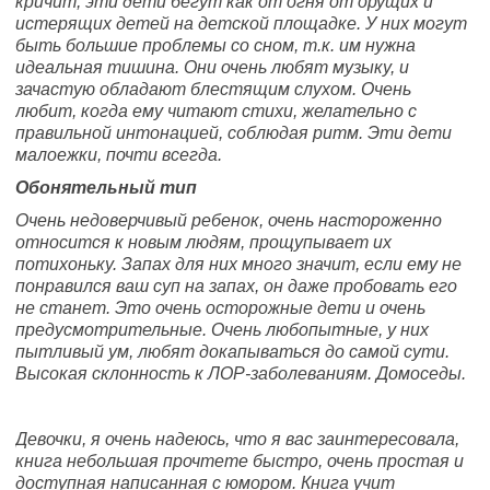
кричит, эти дети бегут как от огня от орущих и
истерящих детей на детской площадке. У них могут
быть большие проблемы со сном, т.к. им нужна
идеальная тишина. Они очень любят музыку, и
зачастую обладают блестящим слухом. Очень
любит, когда ему читают стихи, желательно с
правильной интонацией, соблюдая ритм. Эти дети
малоежки, почти всегда.
Обонятельный тип
Очень недоверчивый ребенок, очень настороженно
относится к новым людям, прощупывает их
потихоньку. Запах для них много значит, если ему не
понравился ваш суп на запах, он даже пробовать его
не станет. Это очень осторожные дети и очень
предусмотрительные. Очень любопытные, у них
пытливый ум, любят докапываться до самой сути.
Высокая склонность к ЛОР-заболеваниям. Домоседы.
Девочки, я очень надеюсь, что я вас заинтересовала,
книга небольшая прочтете быстро, очень простая и
доступная написанная с юмором. Книга учит