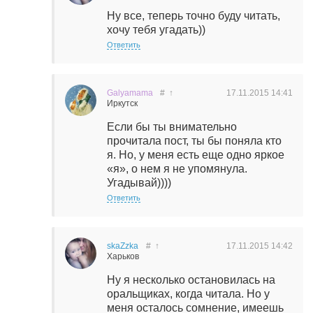
Ну все, теперь точно буду читать,
хочу тебя угадать))
Ответить
Galyamama
#
↑
17.11.2015
14:41
Иркутск
Если бы ты внимательно
прочитала пост, ты бы поняла кто
я. Но, у меня есть еще одно яркое
«я», о нем я не упомянула.
Угадывай))))
Ответить
skaZzka
#
↑
17.11.2015
14:42
Харьков
Ну я несколько остановилась на
оральщиках, когда читала. Но у
меня осталось сомнение, имеешь