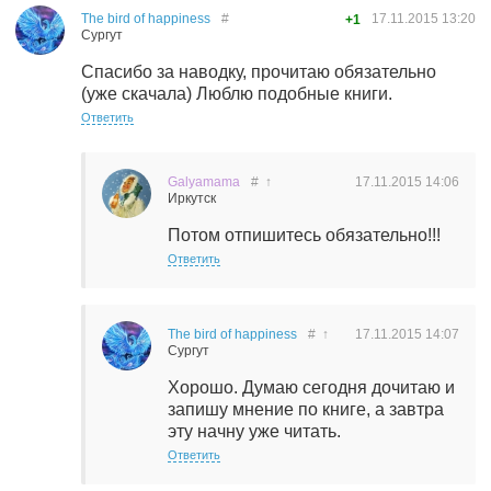
The bird of happiness
#
17.11.2015
13:20
+1
Сургут
Спасибо за наводку, прочитаю обязательно
(уже скачала) Люблю подобные книги.
Ответить
Galyamama
#
↑
17.11.2015
14:06
Иркутск
Потом отпишитесь обязательно!!!
Ответить
The bird of happiness
#
↑
17.11.2015
14:07
Сургут
Хорошо. Думаю сегодня дочитаю и
запишу мнение по книге, а завтра
эту начну уже читать.
Ответить