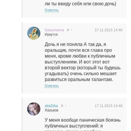
ли ты ввиду себя или свою дочь)
Ответить
Galyamama
#
↑
17.11.2015
14:46
Иркутск
Дочь я не поняла А так да, я
оральщик, почти вся глава про
меня, кроме любви к публичным
выступлениям. И вот этот вот
второй вектор (который ты будешь
угадывать) очень сильно мешает
развиться оральным талантам.
Ответить
skaZzka
#
↑
17.11.2015
14:48
Харьков
У меня вообще паническая боязнь
публичных выступлений: я