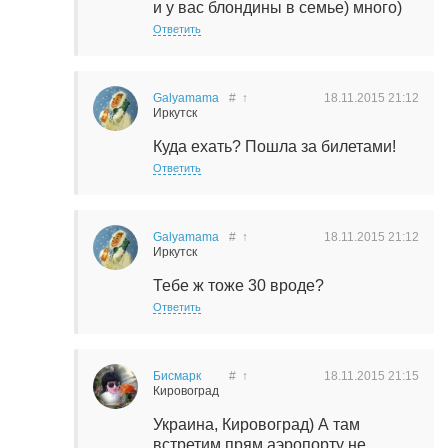
и у вас блондины в семье) много)
Ответить
Galyamama
#
↑
18.11.2015
21:12
Иркутск
Куда ехать? Пошла за билетами!
Ответить
Galyamama
#
↑
18.11.2015
21:12
Иркутск
Тебе ж тоже 30 вроде?
Ответить
Бисмарк
#
↑
18.11.2015
21:15
Кировоград
Украина, Кировоград) А там
встретим прям аэропорту не