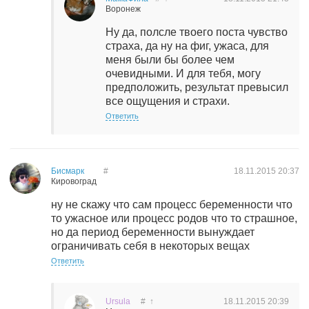
Воронеж
Ну да, полсле твоего поста чувство
страха, да ну на фиг, ужаса, для
меня были бы более чем
очевидными. И для тебя, могу
предположить, результат превысил
все ощущения и страхи.
Ответить
Бисмарк
#
18.11.2015
20:37
Кировоград
ну не скажу что сам процесс беременности что
то ужасное или процесс родов что то страшное,
но да период беременности вынуждает
ограничивать себя в некоторых вещах
Ответить
Ursula
#
↑
18.11.2015
20:39