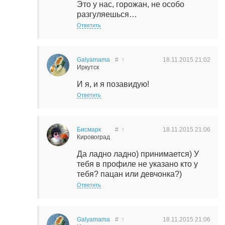
Это у нас, горожан, не особо
разгуляешься…
Ответить
Galyamama
#
↑
18.11.2015
21:02
Иркутск
И я, и я позавидую!
Ответить
Бисмарк
#
↑
18.11.2015
21:06
Кировоград
Да ладно ладно) принимается) У
тебя в профиле не указано кто у
тебя? пацан или девчонка?)
Ответить
Galyamama
#
↑
18.11.2015
21:06