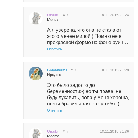
Ursula
#
↑
18.11.2015
21:24
Москва
А я уверена, что она не стала от
этого менее милой ) Помню ее в
прекрасной форме на фоне руин…
Ответить
Galyamama
#
↑
18.11.2015
21:29
Иркутск
Это было задолго до
беременности:-) но ты права, не
буду лукавить, попа у меня хороша,
почти бразильская, как у тебя:-)
Ответить
Ursula
#
↑
18.11.2015
21:36
Москва