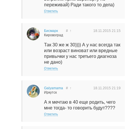
переживай) Ради такого то дела)
Ответить
Бисмарк
#
↑
18.11.2015
21:15
Кировоград
Так 30 же ж 30)))) А у нас всегда так
или возраст виноват или вредные
привычки у нас третьего диагноза
не дано)
Ответить
Galyamama
#
↑
18.11.2015
21:19
Иркутск
А я мечтаю в 40 еще родить, чего
мне тогда- то говорить будут????
Ответить