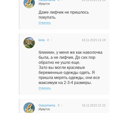
Galyamama
#
↑
18.11.2015
21:18
Иркутск
Даже лифчик не пришлось
покупать.
Ответить
leda
#
↑
18.11.2015
21:19
блиииин, у меня же как наволочка
была, а не лифчик. До сих пор
обратно не ушло еще.
Зато вы могли красивые
беременные одежды одеть. Я
пришла мерять одежды, они все
максимум на 2-3-4 размеры.
Ответить
Galyamama
#
↑
18.11.2015
21:22
Иркутск