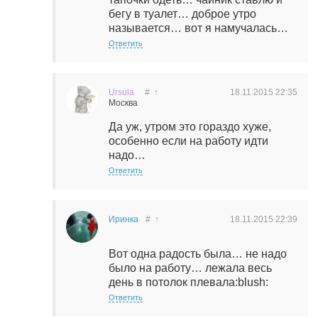
бегу в туалет… доброе утро
называется… вот я намучалась…
Ответить
Ursula
#
↑
18.11.2015
22:35
Москва
Да уж, утром это гораздо хуже,
особенно если на работу идти
надо…
Ответить
Иринка
#
↑
18.11.2015
22:39
Вот одна радость была… не надо
было на работу… лежала весь
день в потолок плевала:blush:
Ответить