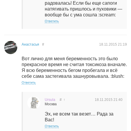
радовалась! Если бы еще сапоги
натягивать пришлось и пуховики —
вообще бы с ума сошла :scream:
Ответить
Анастасья
#
18.11.2015
21:19
Вот лично для меня беременность это было
прекрасное время не считая токсикоза вначале.
Я всю беременность бегом пробегала и всё
себе сама застегивала зашнуровывала. :blush:
Ответить
Ursula
#
↑
18.11.2015
21:40
Москва
Эх, не всем так везет… Рада за
Вас!
Ответить