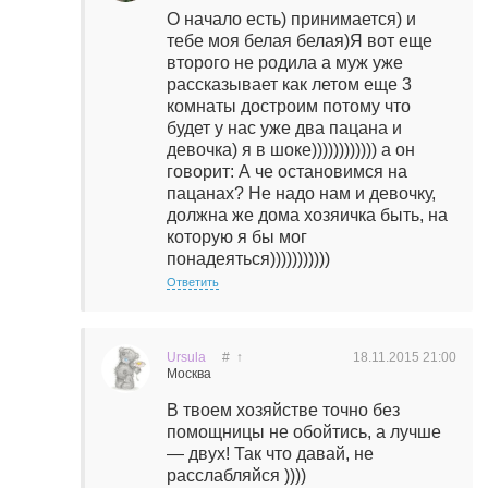
О начало есть) принимается) и
тебе моя белая белая)Я вот еще
второго не родила а муж уже
рассказывает как летом еще 3
комнаты достроим потому что
будет у нас уже два пацана и
девочка) я в шоке)))))))))))) а он
говорит: А че остановимся на
пацанах? Не надо нам и девочку,
должна же дома хозяичка быть, на
которую я бы мог
понадеяться)))))))))))
Ответить
Ursula
#
↑
18.11.2015
21:00
Москва
В твоем хозяйстве точно без
помощницы не обойтись, а лучше
— двух! Так что давай, не
расслабляйся ))))