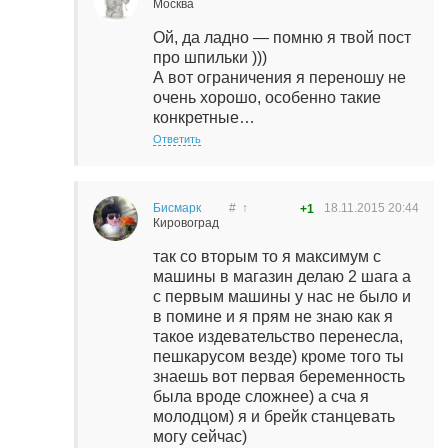
Москва
Ой, да ладно — помню я твой пост
про шпильки )))
А вот ограничения я переношу не
очень хорошо, особенно такие
конкретные…
Ответить
Бисмарк
#
↑
18.11.2015
20:44
+1
Кировоград
так со вторым то я максимум с
машины в магазин делаю 2 шага а
с первым машины у нас не было и
в помине и я прям не знаю как я
такое издевательство перенесла,
пешкарусом везде) кроме того ты
знаешь вот первая беременность
была вроде сложнее) а сча я
молодцом) я и брейк станцевать
могу сейчас)