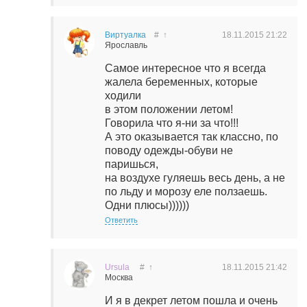
Виртуалка
#
↑
18.11.2015
21:22
Ярославль
Самое интересное что я всегда
жалела беременных, которые
ходили
в этом положении летом!
Говорила что я-ни за что!!!
А это оказывается так классно, по
поводу одежды-обуви не
паришься,
на воздухе гуляешь весь день, а не
по льду и морозу еле ползаешь.
Одни плюсы))))))
Ответить
Ursula
#
↑
18.11.2015
21:42
Москва
И я в декрет летом пошла и очень