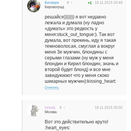
Бисмарк
#
↑
18.11.2015
20:49
+1
Кировоград
решайся))))))) я вот недавно
лежала и думала (ну ладно
«думать» это редкость у
меня:stuck_out_tongue:). Так вот
думала, вот прекинь, иду я такая
темноволосая, смуглая а вокруг
меня 3е мужчин, блондины с
серыми глазами (ну муж у меня
блондин и Кирил блондин, значь и
второй будет блонд) и все мне
завидуююют что у меня скоко
шикарных мужчин):kissing_heart:
Ответить
Ursula
#
↑
18.11.2015
20:50
Москва
Вот это действительно круто!
:heart_eyes: