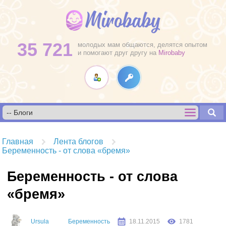
35 721
молодых мам общаются, делятся опытом
и помогают друг другу на
Mirobaby
Главная
Лента блогов
Беременность - от слова «бремя»
Беременность - от слова
«бремя»
Ursula
Беременность
18.11.2015
1781