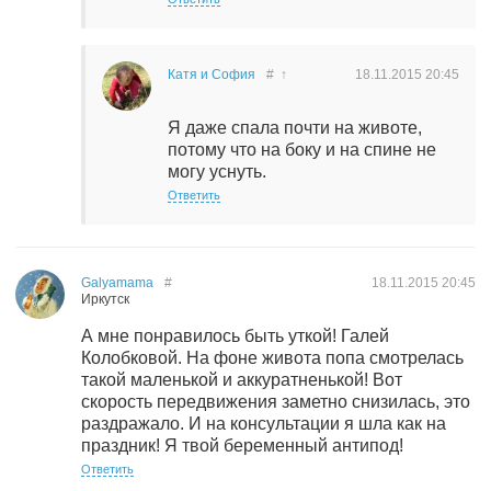
Катя и София
#
↑
18.11.2015
20:45
Я даже спала почти на животе,
потому что на боку и на спине не
могу уснуть.
Ответить
Galyamama
#
18.11.2015
20:45
Иркутск
А мне понравилось быть уткой! Галей
Колобковой. На фоне живота попа смотрелась
такой маленькой и аккуратненькой! Вот
скорость передвижения заметно снизилась, это
раздражало. И на консультации я шла как на
праздник! Я твой беременный антипод!
Ответить