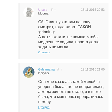
Ursula
#
↑
18.11.2015
20:53
Москва
Ой, Галя, ну кто там на попу
смотрит, когда живот ТАКОЙ
:grinning:
А вот я, кстати, не помню, чтобы
медленнее ходила, просто долго
ходить не могла.
Ответить
Galyamama
#
↑
18.11.2015
21:00
Иркутск
Она мне казалась такой милой, я
уверена была, что не поправилась,
а когда живота не стало, я в шоке
была, что моя попка превратилась
в жопу.
Ответить