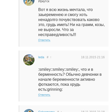
Иркутск
Вот я всю жизнь мечтала, что
заьеременею и смогу хоть
ненадолго почувствовать каково
это, грудь иметь! Ни на грамм, козы,
не выросли. Что за
несправедливость!!!
Ответить
leda
#
↑
18.11.2015
21:16
:smiley::smiley::smiley:, что и в
берменность? Обычно девчонки в
начале беременности активно
фоткаются, пока хрудь
есть:grinning:
Ответить