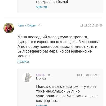
прекрасная была!
Ответить
Катя и София
#
18.11.2015
20:39
Меня последний месяц мучила тревога,
судороги в икроножных мышцах и бессонница.
А по поводу неповоротливости, живот, хоть и
был среднего размера, но совершенно не
мешал.
Ответить
Ursula
#
↑
18.11.2015
20:42
Москва
Повезло вам с животом — у меня
тоже небольшой был, но
чувствовала я себя с ним очень не
комфортно…
Ответить