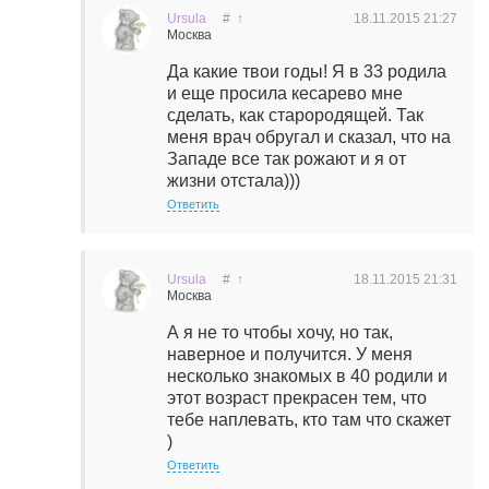
Ursula
#
↑
18.11.2015
21:27
Москва
Да какие твои годы! Я в 33 родила
и еще просила кесарево мне
сделать, как старородящей. Так
меня врач обругал и сказал, что на
Западе все так рожают и я от
жизни отстала)))
Ответить
Ursula
#
↑
18.11.2015
21:31
Москва
А я не то чтобы хочу, но так,
наверное и получится. У меня
несколько знакомых в 40 родили и
этот возраст прекрасен тем, что
тебе наплевать, кто там что скажет
)
Ответить