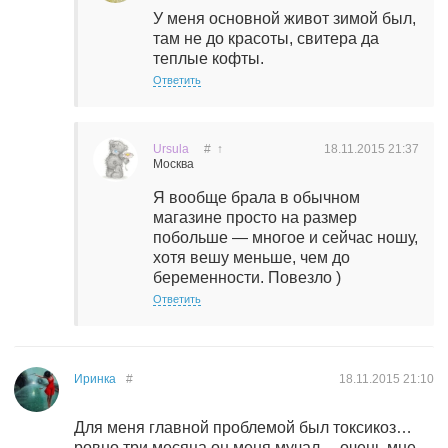
У меня основной живот зимой был,
там не до красоты, свитера да
теплые кофты.
Ответить
Ursula
#
↑
18.11.2015
21:37
Москва
Я вообще брала в обычном
магазине просто на размер
побольше — многое и сейчас ношу,
хотя вешу меньше, чем до
беременности. Повезло )
Ответить
Иринка
#
18.11.2015
21:10
Для меня главной проблемой был токсикоз…
ровно три месяца он меня мучал… очень мне