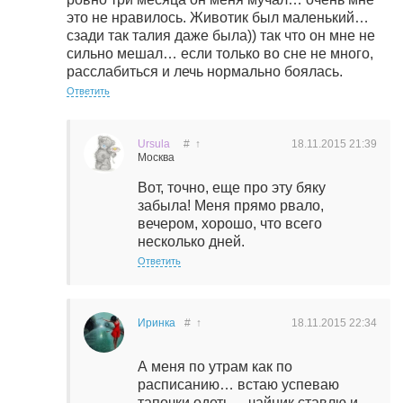
это не нравилось. Животик был маленький…
сзади так талия даже была)) так что он мне не
сильно мешал… если только во сне не много,
расслабиться и лечь нормально боялась.
Ответить
Ursula
#
↑
18.11.2015
21:39
Москва
Вот, точно, еще про эту бяку
забыла! Меня прямо рвало,
вечером, хорошо, что всего
несколько дней.
Ответить
Иринка
#
↑
18.11.2015
22:34
А меня по утрам как по
расписанию… встаю успеваю
тапочки одеть… чайник ставлю и