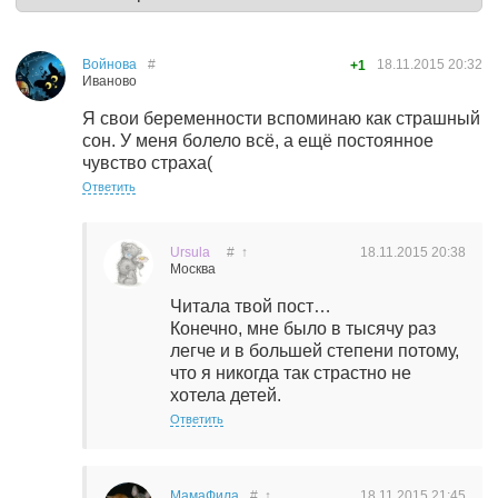
Войнова
#
18.11.2015
20:32
+1
Иваново
Я свои беременности вспоминаю как страшный
сон. У меня болело всё, а ещё постоянное
чувство страха(
Ответить
Ursula
#
↑
18.11.2015
20:38
Москва
Читала твой пост…
Конечно, мне было в тысячу раз
легче и в большей степени потому,
что я никогда так страстно не
хотела детей.
Ответить
МамаФила
#
↑
18.11.2015
21:45