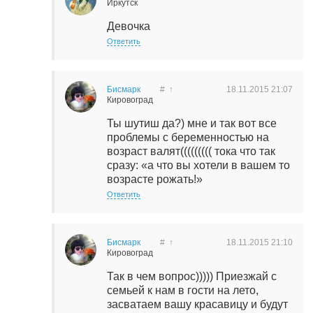
Иркутск
Девочка
Ответить
Бисмарк
#
↑
18.11.2015
21:07
Кировоград
Ты шутиш да?) мне и так вот все
проблемы с беременностью на
возраст валят((((((((( тока что так
сразу: «а что вы хотели в вашем то
возрасте рожать!»
Ответить
Бисмарк
#
↑
18.11.2015
21:10
Кировоград
Так в чем вопрос))))) Приезжай с
семьей к нам в гости на лето,
засватаем вашу красавицу и будут