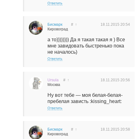
Ответить
Бисмарк
#
↑
18.11.2015
20:54
Кировоград
а то)))))))) Да я такая такая я ) Все
мне завидовать быстренько пока
не началось)
Ответить
Ursula
#
↑
18.11.2015
20:56
Москва
Ну вот тебе — моя белая-белая-
пребелая зависть :kissing_heart:
Ответить
Бисмарк
#
↑
18.11.2015
20:58
Кировоград