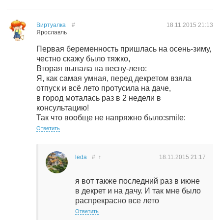
Виртуалка
#
18.11.2015
21:13
Ярославль
Первая беременность пришлась на осень-зиму,
честно скажу было тяжко,
Вторая выпала на весну-лето:
Я, как самая умная, перед декретом взяла
отпуск и всё лето протусила на даче,
в город моталась раз в 2 недели в
консультацию!
Так что вообще не напряжно было:smile:
Ответить
leda
#
↑
18.11.2015
21:17
я вот также последний раз в июне
в декрет и на дачу. И так мне было
распрекрасно все лето
Ответить