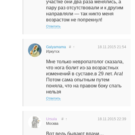
участке они два раза менялись, а
пару раз отсутствовали и к другим
направляли — так никто меня
возрастом не попрекнул!
Ответить
Galyamama
#
↑
18.11.2015
21:54
Иркутск
Мне только невропатолог сказала,
что нога болит из-за возрастных
изменений в суставе.в 29 лет. Ага!
Потом сама опытным путем
поняла, что на правом боку спать
нельзя
Ответить
Ursula
#
↑
18.11.2015
22:39
Москва
Вот ведь бывают врачи…