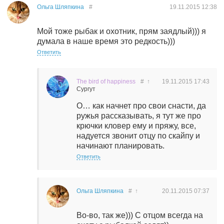
Ольга Шляпкина
#
19.11.2015
12:38
Мой тоже рыбак и охотник, прям заядлый))) я
думала в наше время это редкость)))
Ответить
The bird of happiness
#
↑
19.11.2015
17:43
Сургут
О… как начнет про свои снасти, да
ружья рассказывать, я тут же про
крючки кловер ему и пряжу, все,
надуется звонит отцу по скайпу и
начинают планировать.
Ответить
Ольга Шляпкина
#
↑
20.11.2015
07:37
Во-во, так же))) С отцом всегда на