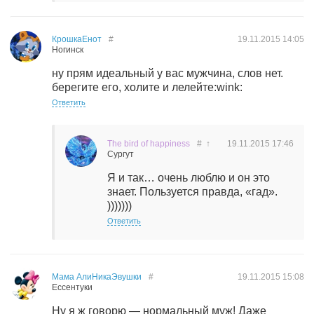
КрошкаЕнот
#
19.11.2015
14:05
Ногинск
ну прям идеальный у вас мужчина, слов нет.
берегите его, холите и лелейте:wink:
Ответить
The bird of happiness
#
↑
19.11.2015
17:46
Сургут
Я и так… очень люблю и он это
знает. Пользуется правда, «гад».
)))))))
Ответить
Мама АлиНикаЭвушки
#
19.11.2015
15:08
Ессентуки
Ну я ж говорю — нормальный муж! Даже