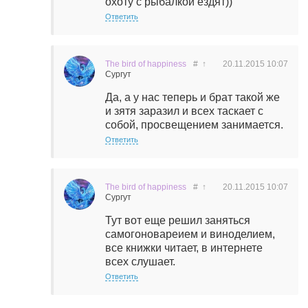
охоту с рыбалкой ездят))
Ответить
The bird of happiness
#
↑
20.11.2015
10:07
Сургут
Да, а у нас теперь и брат такой же
и зятя заразил и всех таскает с
собой, просвещением занимается.
Ответить
The bird of happiness
#
↑
20.11.2015
10:07
Сургут
Тут вот еще решил заняться
самогоновареием и виноделием,
все книжки читает, в интернете
всех слушает.
Ответить