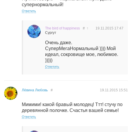
супернормальный!
Ответить
The bird of happiness
#
↑
19.11.2015
17:47
Сургут
Очень даже.
СуперМегаНормальный )))) Мой
идеал, сокровище мое, любимое.
)))))
Ответить
Лёвина Любовь
#
19.11.2015
15:51
Мимими! какой бравый молодец! Ттт! стучу по
деревянной полочке. Счастья вашей семье!
Ответить