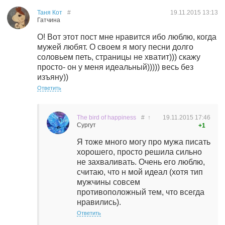
Таня Кот
#
19.11.2015
13:13
Гатчина
О! Вот этот пост мне нравится ибо люблю, когда
мужей любят. О своем я могу песни долго
соловьем петь, страницы не хватит))) скажу
просто- он у меня идеальный))))) весь без
изъяну))
Ответить
The bird of happiness
#
↑
19.11.2015
17:46
Сургут
+1
Я тоже много могу про мужа писать
хорошего, просто решила сильно
не захваливать. Очень его люблю,
считаю, что н мой идеал (хотя тип
мужчины совсем
противоположный тем, что всегда
нравились).
Ответить