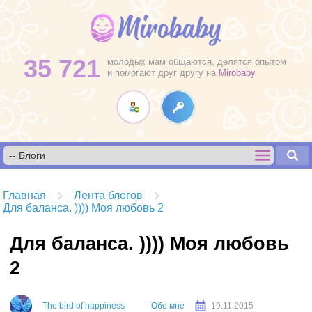
35 721
молодых мам общаются, делятся опытом
и помогают друг другу на
Mirobaby
Главная
Лента блогов
Для баланса. )))) Моя любовь 2
Для баланса. )))) Моя любовь
2
The bird of happiness
Обо мне
19.11.2015