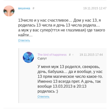
вишенка
#
19.11.2015
12:47
13число и у нас счастливое… Дом у нас 13, я
родилась 13 числа и дочь 13 числа родила…
а муж у вас супер(ттт.я не глазливая) где такого
найти…
Ответить
The bird of happiness
#
↑
19.11.2015
17:44
Сургут
У меня муж 13 родился, свекровь,
дочь, бабушка… да и вообще, у нас
13 прям магическое число какое-то.
Именно 13 всегда прет. А дочь, так
вообще 13.03.2013 в 20:13
родилась :)
Ответить