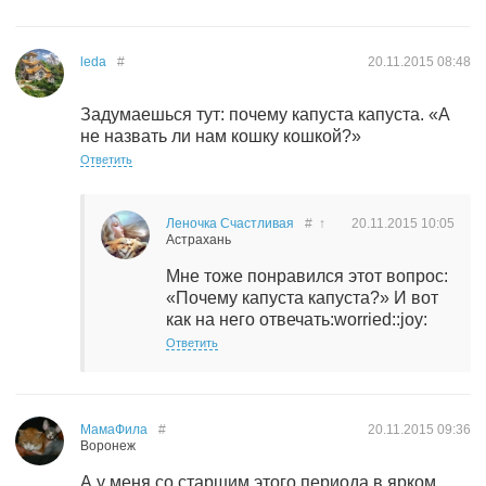
leda
#
20.11.2015
08:48
Задумаешься тут: почему капуста капуста. «А
не назвать ли нам кошку кошкой?»
Ответить
Леночка Счастливая
#
↑
20.11.2015
10:05
Астрахань
Мне тоже понравился этот вопрос:
«Почему капуста капуста?» И вот
как на него отвечать:worried::joy:
Ответить
МамаФила
#
20.11.2015
09:36
Воронеж
А у меня со старшим этого периода в ярком