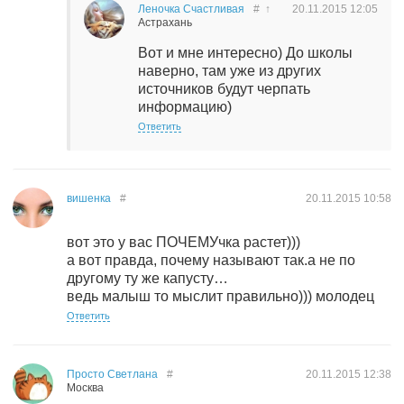
Леночка Счастливая
#
↑
20.11.2015
12:05
Астрахань
Вот и мне интересно) До школы
наверно, там уже из других
источников будут черпать
информацию)
Ответить
вишенка
#
20.11.2015
10:58
вот это у вас ПОЧЕМУчка растет)))
а вот правда, почему называют так.а не по
другому ту же капусту…
ведь малыш то мыслит правильно))) молодец
Ответить
Просто Светлана
#
20.11.2015
12:38
Москва