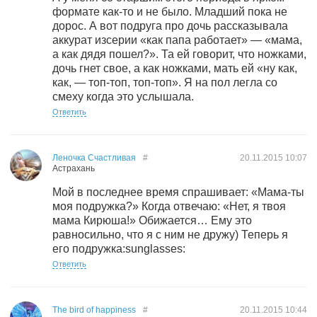
формате как-то и не было. Младший пока не
дорос. А вот подруга про дочь рассказывала
аккурат изсерии «как папа работает» — «мама,
а как дядя пошел?». Та ей говорит, что ножками,
дочь гнет свое, а как ножками, мать ей «ну как,
как, — топ-топ, топ-топ». Я на пол легла со
смеху когда это услышала.
Ответить
Леночка Счастливая
#
20.11.2015
10:07
Астрахань
Мой в последнее время спрашивает: «Мама-ты
моя подружка?» Когда отвечаю: «Нет, я твоя
мама Кирюша!» Обижается… Ему это
равносильно, что я с ним не дружу) Теперь я
его подружка:sunglasses:
Ответить
The bird of happiness
#
20.11.2015
10:44