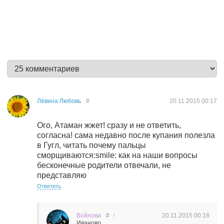
Лёвина Любовь
#
20.11.2015
00:17
Ого, Атаман жжет! сразу и не ответить,
согласна! сама недавно после купания полезла
в Гугл, читать почему пальцы
сморщиваются:smile: как на наши вопросы
бесконечные родители отвечали, не
представляю
Ответить
Войнова
#
↑
20.11.2015
00:18
Иваново