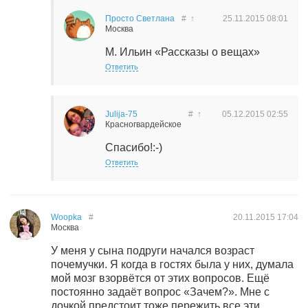
Просто Светлана
#
↑
25.11.2015
08:01
Москва
М. Ильин «Рассказы о вещах»
Ответить
Julija-75
#
↑
05.12.2015
02:55
Красногвардейское
Спасибо!:-)
Ответить
Woopka
#
20.11.2015
17:04
Москва
У меня у сына подруги начался возраст
почемучки. Я когда в гостях была у них, думала
мой мозг взорвётся от этих вопросов. Ещё
постоянно задаёт вопрос «Зачем?». Мне с
дочкой предстоит тоже пережить все эти