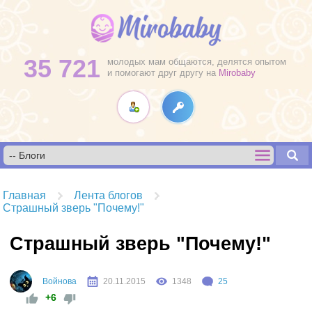
35 721
молодых мам общаются, делятся опытом
и помогают друг другу на
Mirobaby
Главная
Лента блогов
Страшный зверь "Почему!"
Страшный зверь "Почему!"
Войнова
20.11.2015
1348
25
+6