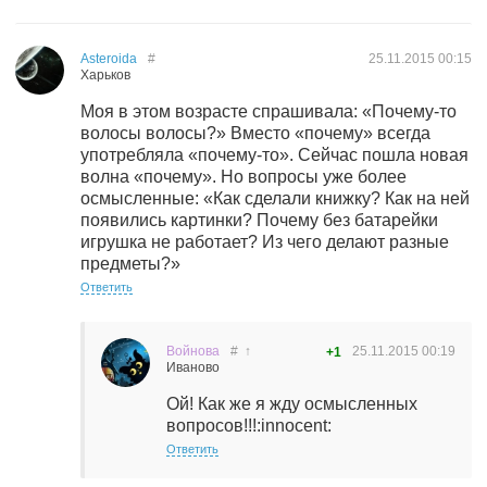
Asteroida
#
25.11.2015
00:15
Харьков
Моя в этом возрасте спрашивала: «Почему-то
волосы волосы?» Вместо «почему» всегда
употребляла «почему-то». Сейчас пошла новая
волна «почему». Но вопросы уже более
осмысленные: «Как сделали книжку? Как на ней
появились картинки? Почему без батарейки
игрушка не работает? Из чего делают разные
предметы?»
Ответить
Войнова
#
↑
25.11.2015
00:19
+1
Иваново
Ой! Как же я жду осмысленных
вопросов!!!:innocent:
Ответить