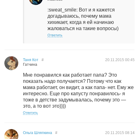
:sweat_smile: Вот и я кажется
догадываюсь, почему мама
хихикает, когда я ей начинаю
жаловаться на такие вопросы)
Ответить
Таня Кот
#
20.11.2015
00:45
Гатчина
Мне понравился как работает папа? Это
показать надо получается? Потому что как
мама работает, он видит, а как папа- нет. Ему же
интересно. Еще про капусту понравилось- я
тоже в детстве задумывалась, почему это —
это, а то вот это))))
Ответить
Ольга Шляпкина
#
20.11.2015
08:14