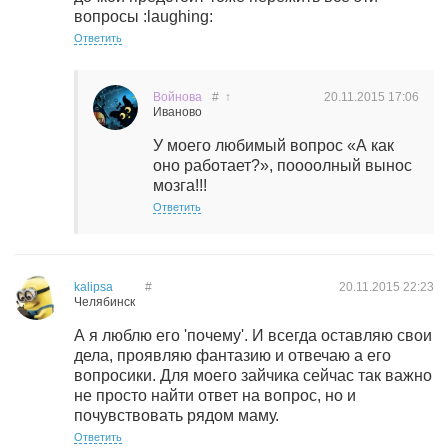
вопросы :laughing:
Ответить
Войнова
#
↑
20.11.2015
17:06
Иваново
У моего любимый вопрос «А как
оно работает?», поооолный вынос
мозга!!!
Ответить
kalipsa
#
20.11.2015
22:23
Челябинск
А я люблю его 'почему'. И всегда оставляю свои
дела, проявляю фантазию и отвечаю а его
вопросики. Для моего зайчика сейчас так важно
не просто найти ответ на вопрос, но и
почувствовать рядом маму.
Ответить