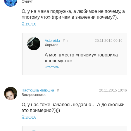
Сургут
О, у на мама подружка, а любимое не почему, а
«потому что» (при чем в значении почему?).
Ответить
Asteroida
#
↑
25.11.2015
00:16
Харьков
А моя вместо «почему» говорила
«почему-то»
Ответить
Настюшка -плюшка
#
20.11.2015
10:46
Воскресенское
О, у нас тоже началось недавно… А до скольки
это примерно?))))
Ответить