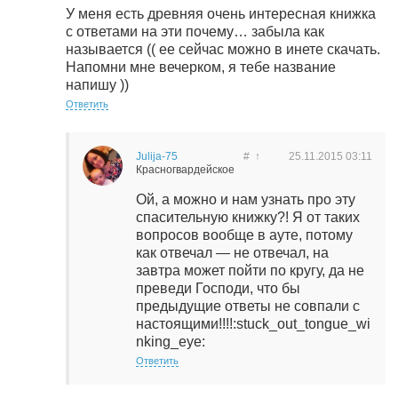
У меня есть древняя очень интересная книжка
с ответами на эти почему… забыла как
называется (( ее сейчас можно в инете скачать.
Напомни мне вечерком, я тебе название
напишу ))
Ответить
Julija-75
#
↑
25.11.2015
03:11
Красногвардейское
Ой, а можно и нам узнать про эту
спасительную книжку?! Я от таких
вопросов вообще в ауте, потому
как отвечал — не отвечал, на
завтра может пойти по кругу, да не
преведи Господи, что бы
предыдущие ответы не совпали с
настоящими!!!!:stuck_out_tongue_wi
nking_eye:
Ответить