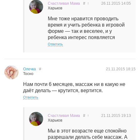
Счастливая Мама
#
↑
26.11.2015
14:05
Харьков
Мне тоже нравится проводить
время и учить ребенка в игровой
форме — так и веселее, и у
ребенка интерес появляется
Ответить
Олечка
#
21.11.2015
18:15
Тосно
Нам почти 6 месяцев, массаж ни в какую не
даёт делать — крутится, вертится.
Ответить
Счастливая Мама
#
↑
21.11.2015
19:13
Харьков
Мы в этот возрасте еще спокойно
разрешали делать себе массаж. А