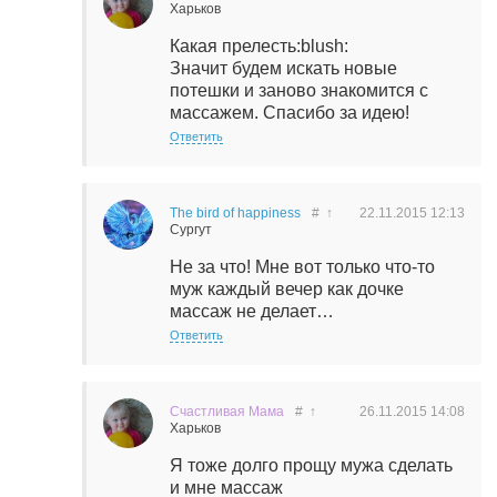
Харьков
Какая прелесть:blush:
Значит будем искать новые
потешки и заново знакомится с
массажем. Спасибо за идею!
Ответить
The bird of happiness
#
↑
22.11.2015
12:13
Сургут
Не за что! Мне вот только что-то
муж каждый вечер как дочке
массаж не делает…
Ответить
Счастливая Мама
#
↑
26.11.2015
14:08
Харьков
Я тоже долго прощу мужа сделать
и мне массаж