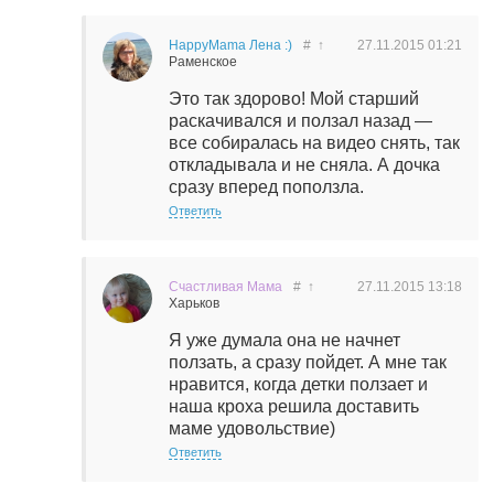
HappyMama Лена :)
#
↑
27.11.2015
01:21
Раменское
Это так здорово! Мой старший
раскачивался и ползал назад —
все собиралась на видео снять, так
откладывала и не сняла. А дочка
сразу вперед поползла.
Ответить
Счастливая Мама
#
↑
27.11.2015
13:18
Харьков
Я уже думала она не начнет
ползать, а сразу пойдет. А мне так
нравится, когда детки ползает и
наша кроха решила доставить
маме удовольствие)
Ответить