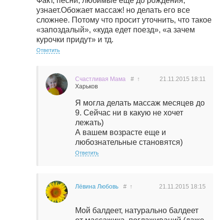
Факт, песни, любимые ещё до рождения,
узнает.Обожает массаж! но делать его все
сложнее. Потому что просит уточнить, что такое
«запоздалый», «куда едет поезд», «а зачем
курочки придут» и тд.
Ответить
Счастливая Мама
#
↑
21.11.2015
18:11
Харьков
Я могла делать массаж месяцев до
9. Сейчас ни в какую не хочет
лежать)
А вашем возрасте еще и
любознательные становятся)
Ответить
Лёвина Любовь
#
↑
21.11.2015
18:15
Мой балдеет, натурально балдеет