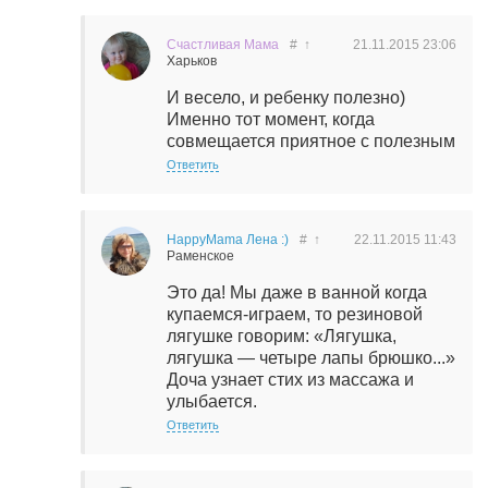
Счастливая Мама
#
↑
21.11.2015
23:06
Харьков
И весело, и ребенку полезно)
Именно тот момент, когда
совмещается приятное с полезным
Ответить
HappyMama Лена :)
#
↑
22.11.2015
11:43
Раменское
Это да! Мы даже в ванной когда
купаемся-играем, то резиновой
лягушке говорим: «Лягушка,
лягушка — четыре лапы брюшко...»
Доча узнает стих из массажа и
улыбается.
Ответить