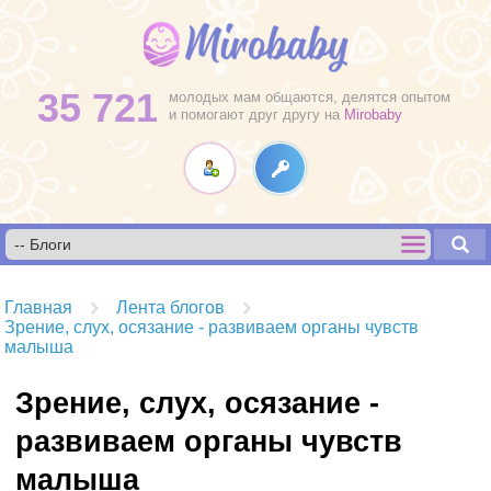
35 721
молодых мам общаются, делятся опытом
и помогают друг другу на
Mirobaby
Главная
Лента блогов
Зрение, слух, осязание - развиваем органы чувств
малыша
Зрение, слух, осязание -
развиваем органы чувств
малыша