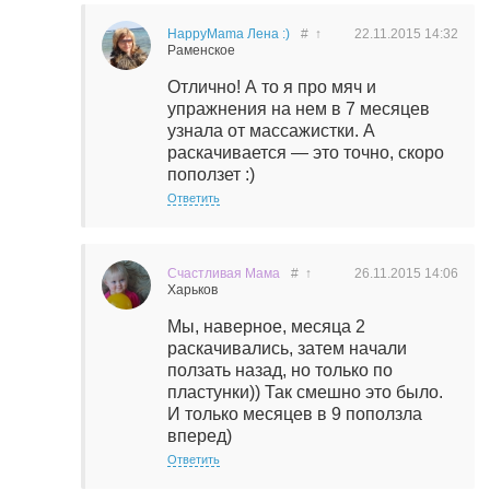
HappyMama Лена :)
#
↑
22.11.2015
14:32
Раменское
Отлично! А то я про мяч и
упражнения на нем в 7 месяцев
узнала от массажистки. А
раскачивается — это точно, скоро
поползет :)
Ответить
Счастливая Мама
#
↑
26.11.2015
14:06
Харьков
Мы, наверное, месяца 2
раскачивались, затем начали
ползать назад, но только по
пластунки)) Так смешно это было.
И только месяцев в 9 поползла
вперед)
Ответить