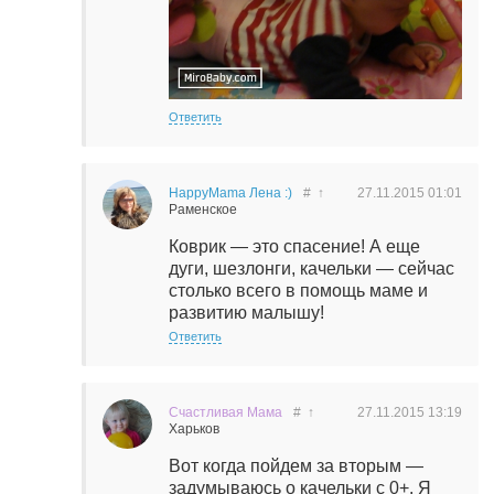
Ответить
HappyMama Лена :)
#
↑
27.11.2015
01:01
Раменское
Коврик — это спасение! А еще
дуги, шезлонги, качельки — сейчас
столько всего в помощь маме и
развитию малышу!
Ответить
Счастливая Мама
#
↑
27.11.2015
13:19
Харьков
Вот когда пойдем за вторым —
задумываюсь о качельки с 0+. Я