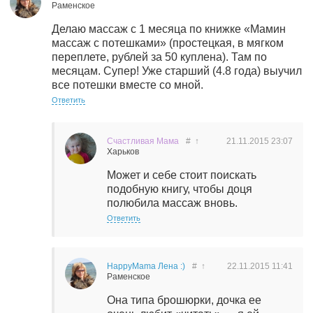
Раменское
Делаю массаж с 1 месяца по книжке «Мамин
массаж с потешками» (простецкая, в мягком
переплете, рублей за 50 куплена). Там по
месяцам. Супер! Уже старший (4.8 года) выучил
все потешки вместе со мной.
Ответить
Счастливая Мама
#
↑
21.11.2015
23:07
Харьков
Может и себе стоит поискать
подобную книгу, чтобы доця
полюбила массаж вновь.
Ответить
HappyMama Лена :)
#
↑
22.11.2015
11:41
Раменское
Она типа брошюрки, дочка ее