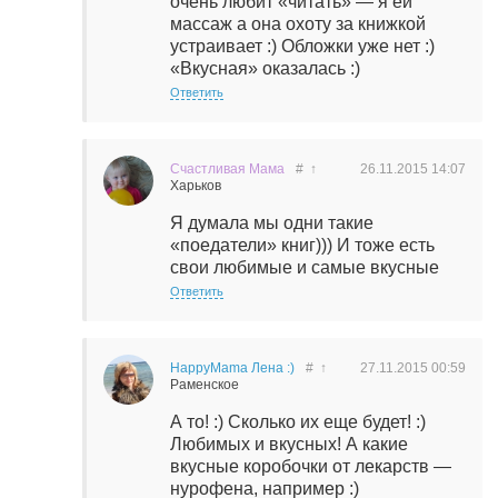
очень любит «читать» — я ей
массаж а она охоту за книжкой
устраивает :) Обложки уже нет :)
«Вкусная» оказалась :)
Ответить
Счастливая Мама
#
↑
26.11.2015
14:07
Харьков
Я думала мы одни такие
«поедатели» книг))) И тоже есть
свои любимые и самые вкусные
Ответить
HappyMama Лена :)
#
↑
27.11.2015
00:59
Раменское
А то! :) Сколько их еще будет! :)
Любимых и вкусных! А какие
вкусные коробочки от лекарств —
нурофена, например :)