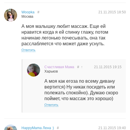
Woopka
#
21.11.2015
18:50
Москва
А моя малышку любит массаж. Еще ей
нравится когда я ей спинку глажу, потом
начинаю легонько почесывать, она так
расслабляется что может даже уснуть.
Ответить
Счастливая Мама
#
↑
21.11.2015
19:15
Харьков
А моя как егоза по всему дивану
вертится) Ну никак посидеть или
полежать спокойно). Думаю скоро
поймет, что массаж это хорошо)
Ответить
HappyMama Лена :)
#
21.11.2015
19:40