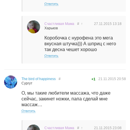
Ответить
Счастливая Мама
#
↑
27.11.2015
13:18
Харьков
Коробочка с нурофена это мега
вкусная штучка))) А шприц с него
так десна чешет хорошо
Ответить
The bird of happiness
#
21.11.2015
20:58
+1
Сургут
О, мы такие любители массажа, что даже
сейчас, закинет ножки, папа сделай мне
массаж…
Ответить
Счастливая Мама
#
↑
21.11.2015
23:08