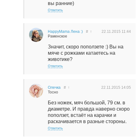
вы ранние)
Ответить
HappyMama Лена :)
#
↑
22.11.2015
11:44
Раменское
Значит, скоро поползете :) Вы на
мяче с рожками катаетесь на
животике?
Ответить
Олечка
#
↑
22.11.2015
14:05
Тосно
Без ножек, мяч большой, 79 см. в
диаметре. И правда наверно скоро
поползет, встаёт на карачки и
раскачивается в разные стороны.
Ответить