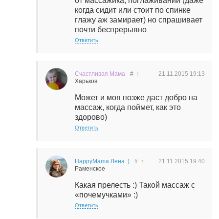
от массажика, поглаживаний (даже
когда сидит или стоит по спинке
глажу аж замирает) но спрашивает
почти беспрерывно
Ответить
Счастливая Мама
#
↑
21.11.2015
19:13
Харьков
Может и моя позже даст добро на
массаж, когда поймет, как это
здорово)
Ответить
HappyMama Лена :)
#
↑
21.11.2015
19:40
Раменское
Какая прелесть :) Такой массаж с
«почемучками» :)
Ответить