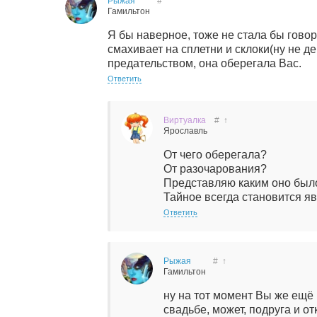
Рыжая
#
Гамильтон
Я бы наверное, тоже не стала бы говор
смахивает на сплетни и склоки(ну не д
предательством, она оберегала Вас.
Ответить
Виртуалка
#
↑
Ярославль
От чего оберегала?
От разочарования?
Представляю каким оно было
Тайное всегда становится 
Ответить
Рыжая
#
↑
Гамильтон
ну на тот момент Вы же ещё 
свадьбе, может, подруга и о