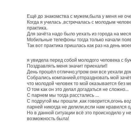
Ещё до знакомства с мужем,была у меня не оч
Когда я училась ,встречалась с молодым челове
практика.
Для зачёта надо было уехать из города на меся
Мобильные телефоны тогда только начали появ
Так вот практика пришлась как раз на день мое
я увидела перед собой молодого человека с бук
Поздравлять меня значит приехали!!
День прошёл отлично,утром они все уехали дом
Собрались компанией,отпраздновать мой зачёт 
что молодой человек то мой оказывается без м
О том как он это делал догадаться не сложно...
С парнем мы тогда расстались ...
С подругой мы прошли ,как говорится,огонь во
парней никогда не делили,если нам нравился од
Но в данной ситуации всё это происходило у не
возможность была!