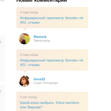
Новые комментарии
0:07
4 года назад
Инфракрасный термометр Sensitec nb
401. отзывы
Mamsik
Звенигород
6
4 года назад
Инфракрасный термометр Sensitec nb
401. отзывы
Irina32
Санкт-Петербург
5
5 лет назад
Какой кокон выбрать: Dolce bambino
или Зевушка?