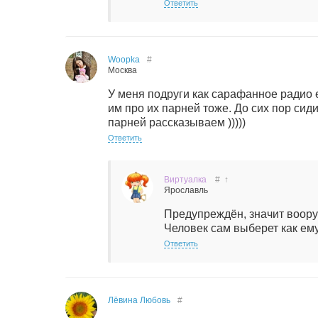
Ответить
Woopka
#
Москва
У меня подруги как сарафанное радио 
им про их парней тоже. До сих пор си
парней рассказываем )))))
Ответить
Виртуалка
#
↑
Ярославль
Предупреждён, значит воору
Человек сам выберет как ему
Ответить
Лёвина Любовь
#