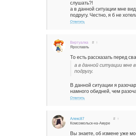
слушать?!
а в данной ситуации мне ви
подругу. Честно, я б не хотел
Ответить
Виртуалка
#
↑
Ярославль
То есть рассказать перед с
а в данной ситуации мне 
подругу.
В данной ситуации я разочар
намного обидней, чем разоч
Ответить
Алекс87
#
↑
Комсомольск-на-Амуре
Вы знаете, об измене уже мо