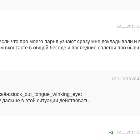
22.11.2015
2
если что про моего парня узнают сразу мне докладывали и 
дим вконтакте в общей беседе и последние сплетни про быв
22.11.2015
20:4
жён:stuck_out_tongue_winking_eye:
 дальше в этой ситуации действовать.
22.11.2015
2
+2