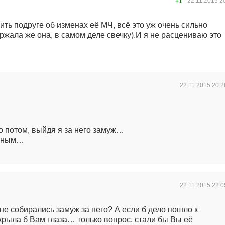
22.11.2015
2
+1
ить подруге об изменах её МЧ, всё это уж очень сильно
ержала же она, в самом деле свечку).И я не расцениваю это
22.11.2015
20:2
 потом, выйдя я за него замуж…
явным…
22.11.2015
22:0
не собирались замуж за него? А если б дело пошло к
ткрыла б Вам глаза… только вопрос, стали бы Вы её