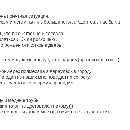
ень приятная ситуация.
ком и летом ,как и у большинства студентов,у нас была
ц,что я собственно и сделала.
ляться и были роскошью .
го рождения и ,открыв дверь,
етом и лучшую подругу с её парнем(братом моего м.ч.),
ой,через полмесяца я вернулась в город.
и один из наших мне поведал по секрету,
еня очень весело время проводил...
ду и медные трубы,
ин,то он не доставался никому)))
ё перед глазами и мне она ничего не сказала,хотя