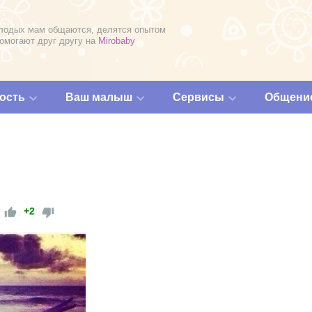
лодых мам общаются, делятся опытом
помогают друг другу на
Mirobaby
ость
Ваш малыш
Сервисы
Общени
+2