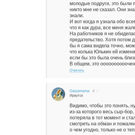
молодые подруги, это были п
никто мне не сказал. Они зна
знали.
И вот когда я узнала обо все
что я как дура, все меня жа
На работников я не обиделась
предательство. Хотя потом ду
бы я сама видела точно, мож
что колька Юлькин ей изменил
если бы это была очень близ
В общем, это оооооооооочен
Ответить
Galyamama
#
↑
Иркутск
Видимо, чтобы это понять, н
из-за которого весь сыр-бор,
потеряла в тот момент и ст
смотреть на обман и помалки
о чем угодно, только не о те