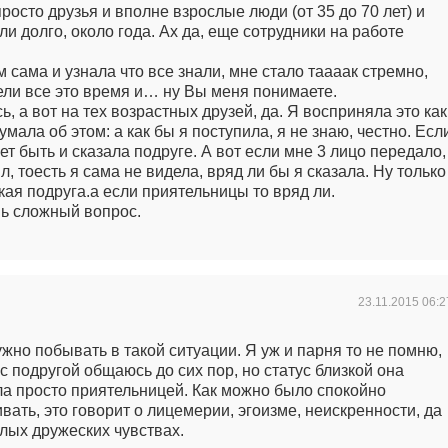
росто друзья и вполне взрослые люди (от 35 до 70 лет) и
ли долго, около года. Ах да, еще сотрудники на работе
м сама и узнала что все знали, мне стало таааак стремно,
лели все это время и… ну Вы меня понимаете.
, а вот на тех возрастных друзей, да. Я восприняла это как
мала об этом: а как бы я поступила, я не знаю, честно. Есл
ет быть и сказала подруге. А вот если мне 3 лицо передало,
, тоесть я сама не видела, вряд ли бы я сказала. Ну только
кая подруга.а если приятельницы то вряд ли.
ь сложный вопрос.
23.11.2015
06:2
ужно побывать в такой ситуации. Я уж и парня то не помню,
 с подругой общаюсь до сих пор, но статус близкой она
ала просто приятельницей. Как можно было спокойно
вать, это говорит о лицемерии, эгоизме, неискренности, да
плых дружеских чувствах.