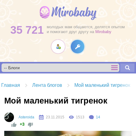
35 721
молодых мам общаются, делятся опытом
и помогают друг другу на
Mirobaby
Главная
Лента блогов
Мой маленький тигренок
Мой маленький тигренок
Asteroida
23.11.2015
1513
14
+3