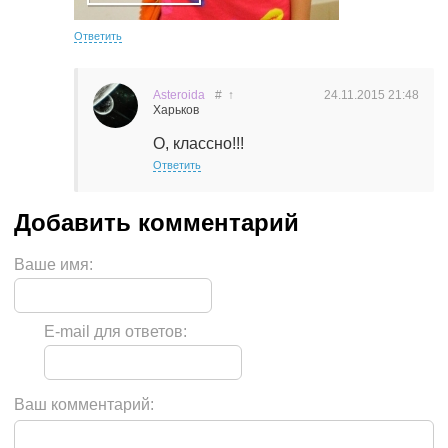
Ответить
Asteroida
#
↑
24.11.2015
21:48
Харьков
О, классно!!!
Ответить
Ваше имя:
E-mail для ответов:
Ваш комментарий: