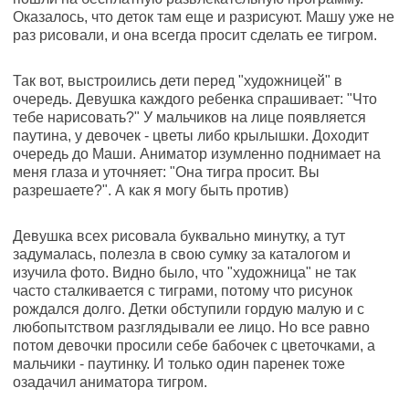
Оказалось, что деток там еще и разрисуют. Машу уже не
раз рисовали, и она всегда просит сделать ее тигром.
Так вот, выстроились дети перед "художницей" в
очередь. Девушка каждого ребенка спрашивает: "Что
тебе нарисовать?" У мальчиков на лице появляется
паутина, у девочек - цветы либо крылышки. Доходит
очередь до Маши. Аниматор изумленно поднимает на
меня глаза и уточняет: "Она тигра просит. Вы
разрешаете?". А как я могу быть против)
Девушка всех рисовала буквально минутку, а тут
задумалась, полезла в свою сумку за каталогом и
изучила фото. Видно было, что "художница" не так
часто сталкивается с тиграми, потому что рисунок
рождался долго. Детки обступили гордую малую и с
любопытством разглядывали ее лицо. Но все равно
потом девочки просили себе бабочек с цветочками, а
мальчики - паутинку. И только один паренек тоже
озадачил аниматора тигром.