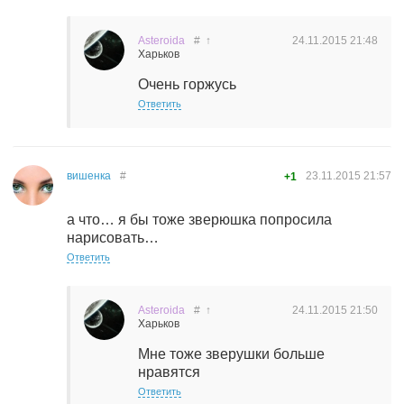
Asteroida
#
↑
24.11.2015
21:48
Харьков
Очень горжусь
Ответить
вишенка
#
23.11.2015
21:57
+1
а что… я бы тоже зверюшка попросила
нарисовать…
Ответить
Asteroida
#
↑
24.11.2015
21:50
Харьков
Мне тоже зверушки больше
нравятся
Ответить