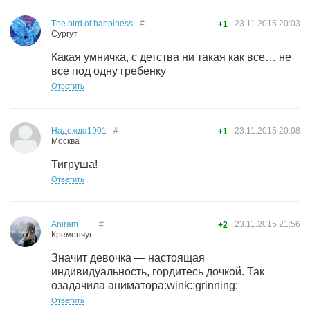
The bird of happiness
#
23.11.2015
20:03
+1
Сургут
Какая умничка, с детства ни такая как все… не
все под одну гребенку
Ответить
Надежда1901
#
23.11.2015
20:08
+1
Москва
Тигруша!
Ответить
Aniram
#
23.11.2015
21:56
+2
Кременчуг
Значит девочка — настоящая
индивидуальность, гордитесь дочкой. Так
озадачила аниматора:wink::grinning:
Ответить