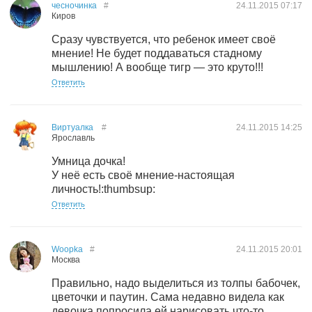
чесночинка
#
24.11.2015
07:17
Киров
Сразу чувствуется, что ребенок имеет своё
мнение! Не будет поддаваться стадному
мышлению! А вообще тигр — это круто!!!
Ответить
Виртуалка
#
24.11.2015
14:25
Ярославль
Умница дочка!
У неё есть своё мнение-настоящая
личность!:thumbsup:
Ответить
Woopka
#
24.11.2015
20:01
Москва
Правильно, надо выделиться из толпы бабочек,
цветочки и паутин. Сама недавно видела как
девочка попросила ей нарисовать что-то