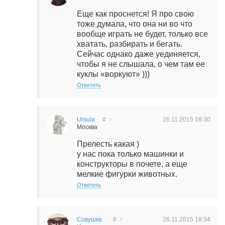
Еще как проснется! Я про свою
тоже думала, что она ни во что
вообще играть не будет, только все
хватать, разбирать и бегать.
Сейчас однако даже уединяется,
чтобы я не слышала, о чем там ее
куклы «воркуют» )))
Ответить
Ursula
#
↑
26.11.2015
18:30
Москва
Прелесть какая )
у нас пока только машинки и
конструкторы в почете, а еще
мелкие фигурки животных.
Ответить
Совушка
#
↑
26.11.2015
18:34