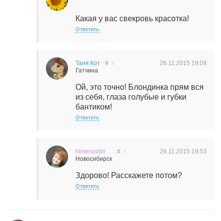
Какая у вас свекровь красотка!
Ответить
Таня Кот
#
↑
26.11.2015
19:09
Гатчина
Ой, это точно! Блондинка прям вся
из себя, глаза голубые и губки
бантиком!
Ответить
himerasibir
#
↑
26.11.2015
19:53
Новосибирск
Здорово! Расскажете потом?
Ответить