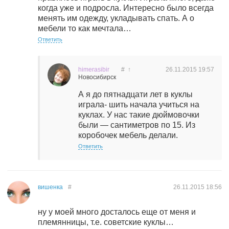
когда уже и подросла. Интересно было всегда
менять им одежду, укладывать спать. А о
мебели то как мечтала…
Ответить
himerasibir
#
↑
26.11.2015
19:57
Новосибирск
А я до пятнадцати лет в куклы
играла- шить начала учиться на
куклах. У нас такие дюймовочки
были — сантиметров по 15. Из
коробочек мебель делали.
Ответить
вишенка
#
26.11.2015
18:56
ну у моей много досталось еще от меня и
племянницы, т.е. советские куклы…