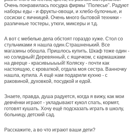
Очень понравилась посудка фирмы "Полесье". Радуют
наборы еды - и фрукты-овощи, и хлебо-булочные, и
сосиски с яичницей. Очень много бытовой техники -
различные тостеры, утюги, миксеры и т.д.
А вот с мебелью дела обстоят гораздо хуже. Стол со
стульчиками я нашла один.Страшненький. Все
магазины обошла. Пришлось купить. Шкаф тоже один -
но солидный! Деревянный, с ящичком, с кармашками
на дверце - красивыыыый! Коляску - почти как
настоящую, с кроваткой, отдала моя сестра. Ванночку
нашла, купила. А ещё нам подарили кухню - с
раковиной, духовкой, посудкой и едой.
Знаете, правда, душа радуется, когда я вижу, как мои
девчёнки играют - укладывают кукол спать, кормят,
готовят кушать. Хочу ещё подсказать играть в школу,
больницу, детский сад.
Расскажите, а во что играют ваши дети?