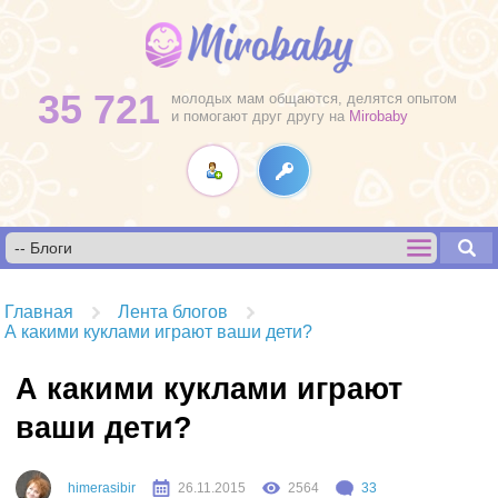
35 721
молодых мам общаются, делятся опытом
и помогают друг другу на
Mirobaby
Главная
Лента блогов
А какими куклами играют ваши дети?
А какими куклами играют
ваши дети?
himerasibir
26.11.2015
2564
33