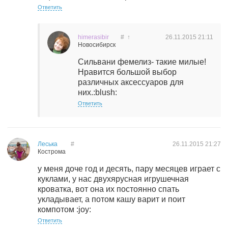
Ответить
himerasibir
#
↑
26.11.2015
21:11
Новосибирск
Сильвани фемелиз- такие милые!
Нравится большой выбор
различных аксессуаров для
них.:blush:
Ответить
Леська
#
26.11.2015
21:27
Кострома
у меня доче год и десять, пару месяцев играет с
куклами, у нас двухярусная игрушечная
кроватка, вот она их постоянно спать
укладывает, а потом кашу варит и поит
компотом :joy:
Ответить