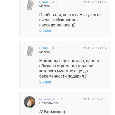
Ursula
#
↑
26.11.2015
19:55
Москва
Пробовали, но я и сама кукол не
очень люблю, может
наследственное )))
Ответить
Ursula
#
↑
26.11.2015
19:57
Москва
Моя когда еще ползала, просто
обожала огромного медведя,
которого муж мне еще до
беременности подарил )
Ответить
himerasibir
#
↑
26.11.2015
20:18
Новосибирск
А! Возможно)