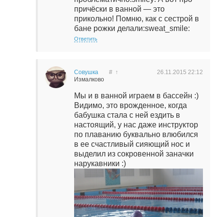
причёски в ванной — это
прикольно! Помню, как с сестрой в
бане рожки делали:sweat_smile:
Ответить
Совушка
#
↑
26.11.2015
22:12
Измалково
Мы и в ванной играем в бассейн :)
Видимо, это врожденное, когда
бабушка стала с ней ездить в
настоящий, у нас даже инструктор
по плаванию буквально влюбился
в ее счастливый сияющий нос и
выделил из сокровенной заначки
нарукавники :)