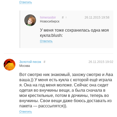
Ответить
himerasibir
#
↑
26.11.2015
19:58
Новосибирск
У меня тоже сохранилась одна моя
кукла:blush:
Ответить
Золотой песок
#
26.11.2015
19:02
Москва
Вот смотрю ник знакомый, захожу смотрю и Ава
ваша.)) У меня есть кукла с которой ещё играла
я. Она на год меня моложе. Сейчас она сидит
одетая во внучкины вещи, а была сначала в
мои крестильные, потом в дочкины, теперь во
внучкины. Свои вещи даже боюсь доставать из
пакета — расссыпятся)).
Ответить