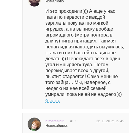
Измалково
И это проходили ))) А еще у нас
папа по первости с каждой
зарплаты покупал по мягкой
игрушке, а на выписку вообще
агромадного (метра полтора в
длину) тигра притащил. Так моя
ненаглядная как ходить выучилась,
стала из них бассейн на диване
делать ))) Перекидает всех в один
угол и «ныряет» туда. Потом
перекидывает всех в другой,
пыхтит, старается! Сама меньше
того зайца… Мы, наверное, с
неделю на нее всей семьей
умирали, пока не ей не надоело )))
Ответить
himerasibir
#
↑
26.11.2015
19:49
Новосибирск