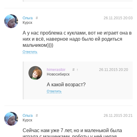
Ольга
#
26.11.2015
20:03
Курск
А у нас проблема с куклами, вот не играет она в
них и всё, наверное надо было ей родиться
мальчиком))))
Ответить
himerasibir
#
↑
26.11.2015
20:20
Новосибирск
А какой возраст?
Ответить
Ольга
#
26.11.2015
20:21
Курск
Сейчас нам уже 7 лет, но и маленькой была
играла с машинками, роботы у неё целая