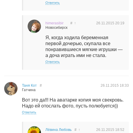
Ответить
himerasibir
#
↑
26.11.2015
20:19
Новосибирск
Я, когда ходила беременная
первой дочерью, скупала все
понравившиеся мягкие игрушки —
а доча играть ими не стала.
Ответить
Таня Кот
#
26.11.2015
18:33
Гатчина
Вот это да!!! На аватарке копия моя свекровь.
Надо ей отослать фото, пусть полюбуется))
Ответить
Лёвина Любовь
#
↑
26.11.2015
18:52