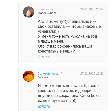
himerasibir
#
↑
26.11.2015
20:04
Новосибирск
Ага, я тоже тут))специально ник
свой оставила — чтобы знакомые
узнавали)))
У меня тоже есть куколка на год
младше меня.
Ого! У вас сохранились ваши
крестильные вещи?
Ответить
Золотой песок
#
↑
27.11.2015
10:23
Москва
Я тоже менять не стала. Да вещи
кристальные и мои, и дочери, и
внучки все сохранила. Свои боюсь
даже в руки взять. )))
Ответить