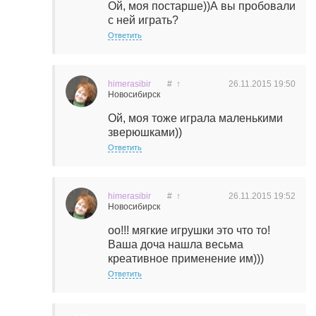
Ой, моя постарше))А вы пробовали
с ней играть?
Ответить
himerasibir
#
↑
26.11.2015
19:50
Новосибирск
Ой, моя тоже играла маленькими
зверюшками))
Ответить
himerasibir
#
↑
26.11.2015
19:52
Новосибирск
оо!!! мягкие игрушки это что то!
Ваша доча нашла весьма
креативное применение им)))
Ответить