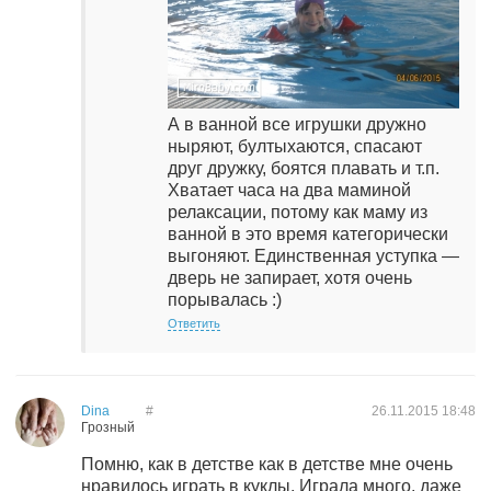
А в ванной все игрушки дружно
ныряют, бултыхаются, спасают
друг дружку, боятся плавать и т.п.
Хватает часа на два маминой
релаксации, потому как маму из
ванной в это время категорически
выгоняют. Единственная уступка —
дверь не запирает, хотя очень
порывалась :)
Ответить
Dina
#
26.11.2015
18:48
Грозный
Помню, как в детстве как в детстве мне очень
нравилось играть в куклы. Играла много, даже