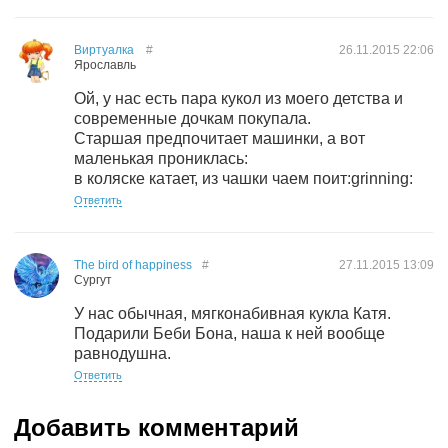
Виртуалка
#
26.11.2015
22:06
Ярославль
Ой, у нас есть пара кукол из моего детства и
современные дочкам покупала.
Старшая предпочитает машинки, а вот
маленькая прониклась:
в коляске катает, из чашки чаем поит:grinning:
Ответить
The bird of happiness
#
27.11.2015
13:09
Сургут
У нас обычная, мягконабивная кукла Катя.
Подарили Беби Бона, наша к ней вообще
равнодушна.
Ответить