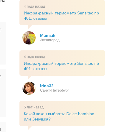
 на
4 года назад
Инфракрасный термометр Sensitec nb
401. отзывы
8
Mamsik
Звенигород
4 года назад
Инфракрасный термометр Sensitec nb
401. отзывы
2
Irina32
Санкт-Петербург
5 лет назад
Какой кокон выбрать: Dolce bambino
или Зевушка?
1