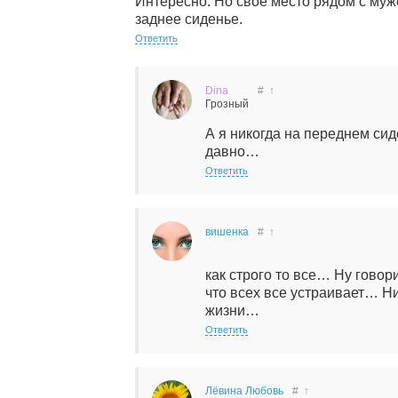
Интересно. Но своё место рядом с му
заднее сиденье.
Ответить
Dina
#
↑
Грозный
А я никогда на переднем сид
давно…
Ответить
вишенка
#
↑
как строго то все… Ну говор
что всех все устраивает… Ни
жизни…
Ответить
Лёвина Любовь
#
↑