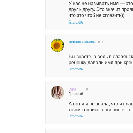
У нас не называть имя — эт
друг к другу. Это значит про
что это чтоб не сглазить))
Ответить
Лёвина Любовь
#
↑
Вы знаете, а ведь в славянс
ребенку давали имя при крещ
Ответить
Dina
#
↑
Грозный
А вот я и не знала, что и сл
точки соприкосновения есть 
Ответить