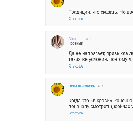
Традиции, что сказать. Но ва
Ответить
Dina
#
↑
Грозный
Да не напрягает, привыкла л
таких же условия, поэтому д
Ответить
Лёвина Любовь
#
↑
Когда это «в крови», конечн
поначалу смотреть)))сейчас
Ответить