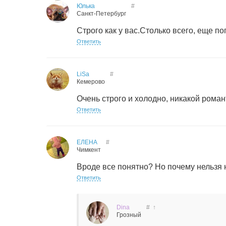
Юлька
#
Санкт-Петербург
Строго как у вас.Столько всего, еще по
Ответить
LiSa
#
Кемерово
Очень строго и холодно, никакой романти
Ответить
ЕЛЕНА
#
Чимкент
Вроде все понятно? Но почему нельзя
Ответить
Dina
#
↑
Грозный