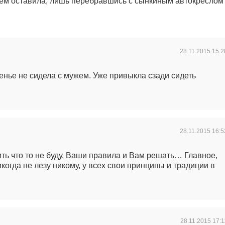
жем оставила, лишь перебравшись с сынкиным автокреслом
28.11.2015
15:2
енье не сидела с мужем. Уже привыкла сзади сидеть
28.11.2015
16:5
ить что то не буду, Ваши правила и Вам решать… Главное,
когда не лезу никому, у всех свои принципы и традиции в
28.11.2015
17:1