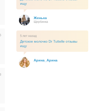
ищу
Женька
Щербинка
6
5 лет назад
Детское молочко Dr Tuttelle отзывы
ищу
Арина_Арина
3