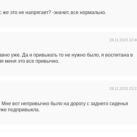
с же это не напрягает? -значит, все нормально.
28.11.2015
22:4
авно уже. Да и привыкать то не нужно было, я воспитана в
ля меня это все привычно.
28.11.2015
23:2
о. Мне вот непривычно было на дорогу с заднего сиденья
 уже подпривыкла.