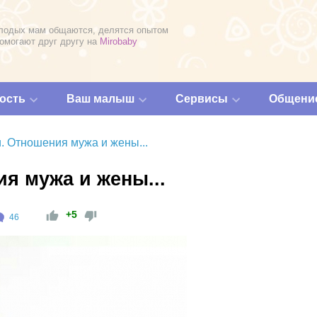
лодых мам общаются, делятся опытом
помогают друг другу на
Mirobaby
ость
Ваш малыш
Сервисы
Общени
. Отношения мужа и жены...
я мужа и жены...
+5
46