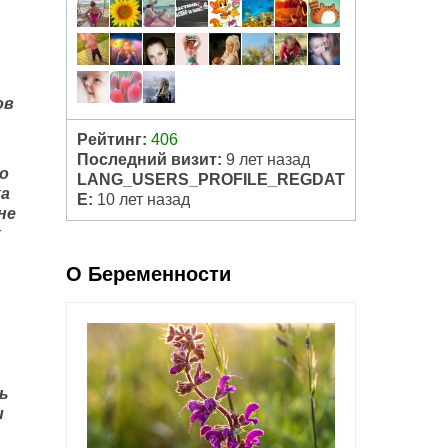
ов
Рейтинг:
406
Последний визит:
9 лет назад
о
LANG_USERS_PROFILE_REGDAT
жа
E:
10 лет назад
не
х
О Беременности
ть
и