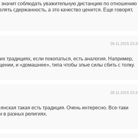
о значит соблюдать уважительную дистанцию по отношению
являть сдержанность, а это качество ценится. Еще говорят,
28.11.2015
23:2
ких традициях, если покопаться, есть аналогия. Например,
ении, и «домашнее», типа чтобы злые силы сбить с толку.
28.11.2015
23:3
авянская такая есть традиция. Очень интересно. Все-таки
и в разных религиях.