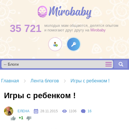
35 721
молодых мам общаются, делятся опытом
и помогают друг другу на
Mirobaby
Главная
Лента блогов
Игры с ребенком !
Игры с ребенком !
ЕЛЕНА
28.11.2015
1106
16
+1