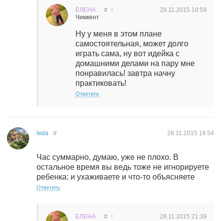
ЕЛЕНА
#
↑
28.11.2015
18:59
Чимкент
Ну у меня в этом плане
самостоятельная, может долго
играть сама, ну вот идейка с
домашними делами на пару мне
понравилась! завтра начну
практиковать!
Ответить
leda
#
28.11.2015
19:54
Час суммарно, думаю, уже не плохо. В
остальное время вы ведь тоже не игнорируете
ребенка: и ухаживаете и что-то объясняете
Ответить
ЕЛЕНА
#
↑
28.11.2015
21:39