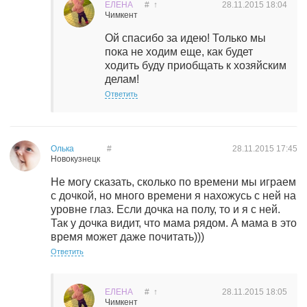
ЕЛЕНА
#
↑
28.11.2015
18:04
Чимкент
Ой спасибо за идею! Только мы
пока не ходим еще, как будет
ходить буду приобщать к хозяйским
делам!
Ответить
Олька
#
28.11.2015
17:45
Новокузнецк
Не могу сказать, сколько по времени мы играем
с дочкой, но много времени я нахожусь с ней на
уровне глаз. Если дочка на полу, то и я с ней.
Так у дочка видит, что мама рядом. А мама в это
время может даже почитать)))
Ответить
ЕЛЕНА
#
↑
28.11.2015
18:05
Чимкент