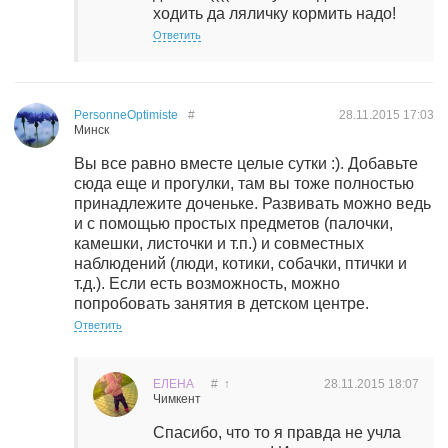
ходить да ляличку кормить надо!
Ответить
PersonneOptimiste
#
28.11.2015
17:03
Минск
Вы все равно вместе целые сутки :). Добавьте
сюда еще и прогулки, там вы тоже полностью
принадлежите доченьке. Развивать можно ведь
и с помощью простых предметов (палочки,
камешки, листочки и т.п.) и совместных
наблюдений (люди, котики, собачки, птички и
т.д.). Если есть возможность, можно
попробовать занятия в детском центре.
Ответить
ЕЛЕНА
#
↑
28.11.2015
18:07
Чимкент
Спасибо, что то я правда не учла