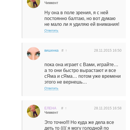
Чимкент
Ну она в поле зрения, я с ней
постоянно балтаю, но вот думаю
не мало ли я удиляю ей внимания!
Ответить
вишенка
#
↑
28.11.2015
16:50
пока она играет с Вами, играйте…
а то они быстро вырастают и все
сЯма и сЯма… потом уже времени
этого не вернешь…
Ответить
ЕЛЕНА
#
↑
28.11.2015
16:58
Чимкент
Это точно!!! Но куда же дела все
деть то (((( я могу голодной по