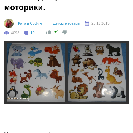
моторики.
Катя и София
Детские товары
28.11.2015
+1
4093
19