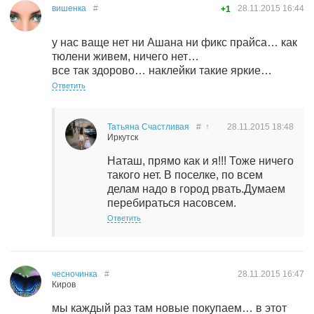
вишенка
#
28.11.2015
16:44
+1
у нас ваще нет ни Ашана ни фикс прайса… как
тюлени живем, ничего нет…
все так здорово… наклейки такие яркие…
Ответить
Татьяна Счастливая
#
↑
28.11.2015
18:48
Иркутск
Наташ, прямо как и я!!! Тоже ничего
такого нет. В поселке, по всем
делам надо в город рвать.Думаем
перебираться насовсем.
Ответить
чесночинка
#
28.11.2015
16:47
Киров
мы каждый раз там новые покупаем… в этот