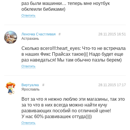
раз были машинки… теперь мне ноутбук
обклеили бибиками)
Ответить
Леночка Счастливая
#
28.11.2015
16:51
Астрахань
Сколько всего!!!:heart_eyes: Что-то не встречала
в наших Фикс Прайсах такое((( Надо будет еще
раз наведаться! Мы там обычно пазлы берем)
Ответить
Виртуалка
#
28.11.2015
17:17
Ярославль
Вот за что я нежно люблю эти магазины, так это
за то что в них всегда можно найти кучу
развивающих пособий по отличной цене!
У нас 60% развивашек оттуда))))
Ответить