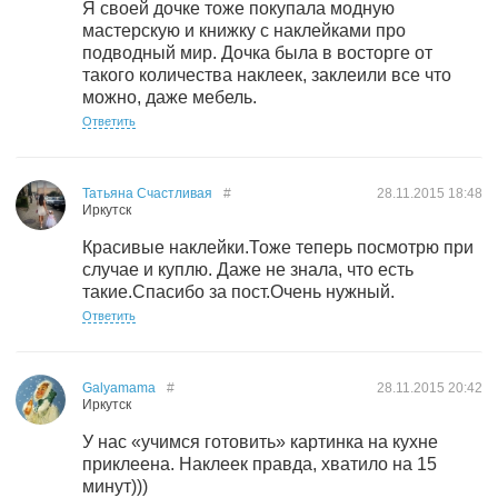
Я своей дочке тоже покупала модную
мастерскую и книжку с наклейками про
подводный мир. Дочка была в восторге от
такого количества наклеек, заклеили все что
можно, даже мебель.
Ответить
Татьяна Счастливая
#
28.11.2015
18:48
Иркутск
Красивые наклейки.Тоже теперь посмотрю при
случае и куплю. Даже не знала, что есть
такие.Спасибо за пост.Очень нужный.
Ответить
Galyamama
#
28.11.2015
20:42
Иркутск
У нас «учимся готовить» картинка на кухне
приклеена. Наклеек правда, хватило на 15
минут)))