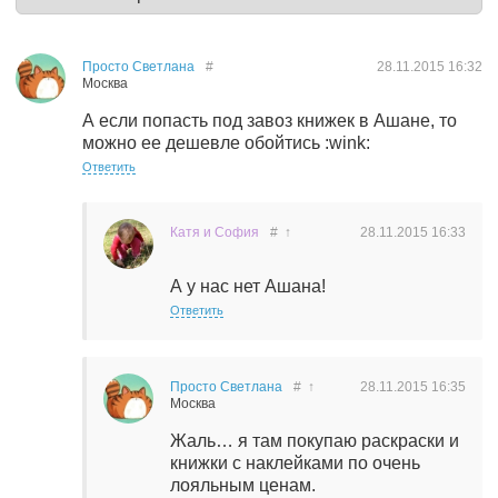
Просто Светлана
#
28.11.2015
16:32
Москва
А если попасть под завоз книжек в Ашане, то
можно ее дешевле обойтись :wink:
Ответить
Катя и София
#
↑
28.11.2015
16:33
А у нас нет Ашана!
Ответить
Просто Светлана
#
↑
28.11.2015
16:35
Москва
Жаль… я там покупаю раскраски и
книжки с наклейками по очень
лояльным ценам.